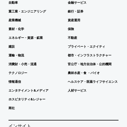
自動車
金融サービス
重工業・エンジニアリング
銀行・証券
産業機械
資産運用
素材・化学
保険
エネルギー・資源・鉱業
不動産
建設
プライベート・エクイティ
運輸・物流
都市・インフラストラクチャー
消費財・小売・流通
官公庁・地方自治体・公的機関
テクノロジー
農林水産・食 ・バイオ
情報通信
ヘルスケア・医薬ライフサイエンス
エンタテイメント&メディア
人材サービス
ホスピタリティ&レジャー
商社
インサイト