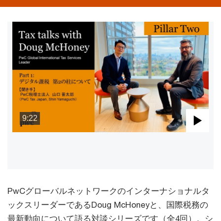
9:22
Pla
Vid
PwCグローバルネットワークのインターナショナルタ
ックスリーダーであるDoug McHoneyと、国際税務の
最新動向について語る対談シリーズです（全4回）。シ