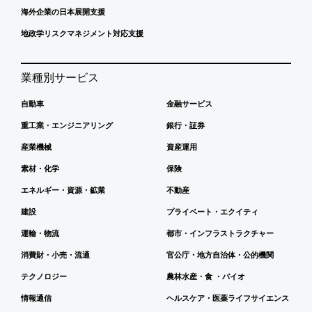
海外企業の日本展開支援
地政学リスクマネジメント対応支援
業種別サービス
自動車
金融サービス
重工業・エンジニアリング
銀行・証券
産業機械
資産運用
素材・化学
保険
エネルギー・資源・鉱業
不動産
建設
プライベート・エクイティ
運輸・物流
都市・インフラストラクチャー
消費財・小売・流通
官公庁・地方自治体・公的機関
テクノロジー
農林水産・食 ・バイオ
情報通信
ヘルスケア・医薬ライフサイエンス