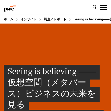
Skip
Skip
to
to
content
footer
ホーム
インサイト
調査／レポート
Seeing is belie
Seeing is believing ――
仮想空間（メタバー
ス）ビジネスの未来を
見る