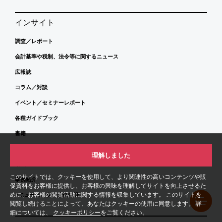
インサイト
調査／レポート
会計基準や税制、法令等に関するニュース
広報誌
コラム／対談
イベント／セミナーレポート
各種ガイドブック
書籍
寄稿記事
理解しました
動画
このサイトでは、クッキーを使用して、より関連性の高いコンテンツや販
事例紹介
促資料をお客様に提供し、お客様の興味を理解してサイトを向上させるた
めに、お客様の閲覧活動に関する情報を収集しています。 このサイトを
eニュースレター配信登録
閲覧し続けることによって、あなたはクッキーの使用に同意します。 詳
細については、
クッキーポリシー
をご覧ください。