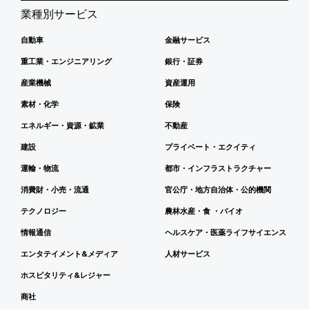
業種別サービス
自動車
金融サービス
重工業・エンジニアリング
銀行・証券
産業機械
資産運用
素材・化学
保険
エネルギー・資源・鉱業
不動産
建設
プライベート・エクイティ
運輸・物流
都市・インフラストラクチャー
消費財・小売・流通
官公庁・地方自治体・公的機関
テクノロジー
農林水産・食 ・バイオ
情報通信
ヘルスケア・医薬ライフサイエンス
エンタテイメント&メディア
人材サービス
ホスピタリティ&レジャー
商社