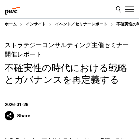
Skip
Skip
to
to
content
footer
ホーム
インサイト
イベント／セミナーレポート
不確実性の
ストラテジーコンサルティング主催セミナー
開催レポート
不確実性の時代における戦略
とガバナンスを再定義する
2026-01-26
Share