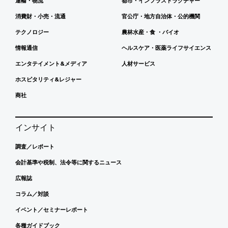
運輸・物流
都市・インフラストラクチャー
消費財・小売・流通
官公庁・地方自治体・公的機関
テクノロジー
農林水産・食 ・バイオ
情報通信
ヘルスケア・医薬ライフサイエンス
エンタテイメント&メディア
人材サービス
ホスピタリティ&レジャー
商社
インサイト
調査／レポート
会計基準や税制、法令等に関するニュース
広報誌
コラム／対談
イベント／セミナーレポート
各種ガイドブック