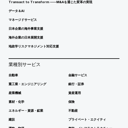
Transact to Transform ――M&Aを通じた変革の実現
データ＆AI
マネージドサービス
日本企業の海外事業支援
海外企業の日本展開支援
地政学リスクマネジメント対応支援
業種別サービス
自動車
金融サービス
重工業・エンジニアリング
銀行・証券
産業機械
資産運用
素材・化学
保険
エネルギー・資源・鉱業
不動産
建設
プライベート・エクイティ