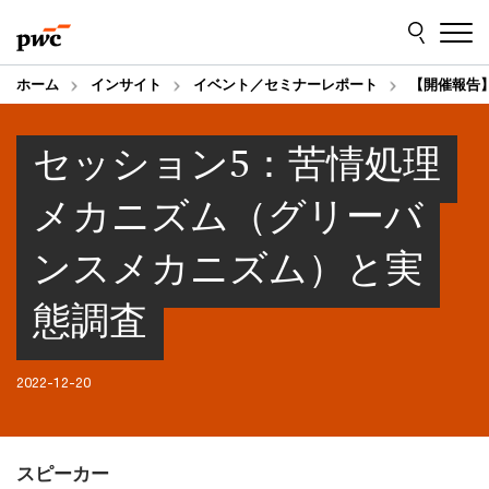
Skip
Skip
to
to
content
footer
ホーム
インサイト
イベント／セミナーレポート
【開催報告
セッション5：苦情処理
メカニズム（グリーバ
ンスメカニズム）と実
態調査
2022-12-20
スピーカー