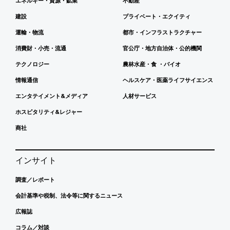
エネルギー・資源・鉱業
不動産
建設
プライベート・エクイティ
運輸・物流
都市・インフラストラクチャー
消費財・小売・流通
官公庁・地方自治体・公的機関
テクノロジー
農林水産・食 ・バイオ
情報通信
ヘルスケア・医薬ライフサイエンス
エンタテイメント&メディア
人材サービス
ホスピタリティ&レジャー
商社
インサイト
調査／レポート
会計基準や税制、法令等に関するニュース
広報誌
コラム／対談