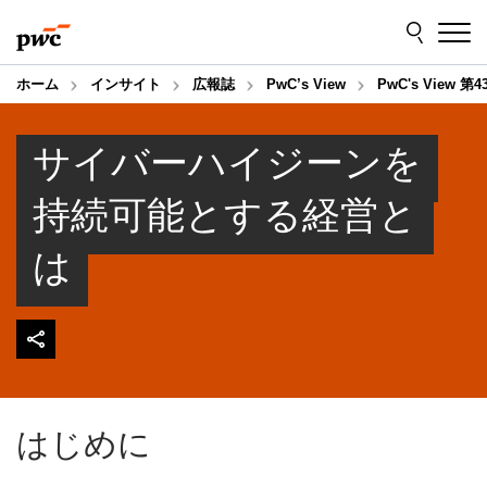
Skip
Skip
to
to
content
footer
ホーム
インサイト
広報誌
PwC’s View
PwC's Vie
サイバーハイジーンを
持続可能とする経営と
は
はじめに