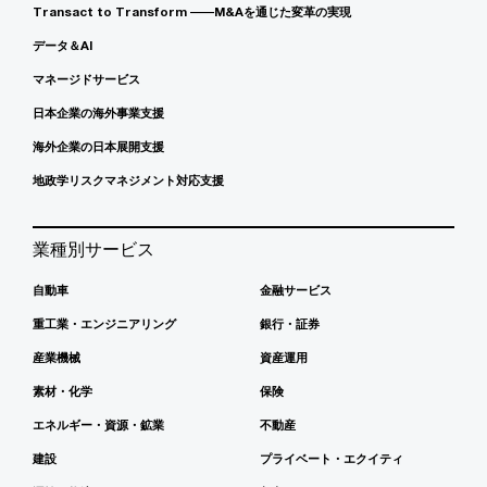
Transact to Transform ――M&Aを通じた変革の実現
データ＆AI
マネージドサービス
日本企業の海外事業支援
海外企業の日本展開支援
地政学リスクマネジメント対応支援
業種別サービス
自動車
金融サービス
重工業・エンジニアリング
銀行・証券
産業機械
資産運用
素材・化学
保険
エネルギー・資源・鉱業
不動産
建設
プライベート・エクイティ