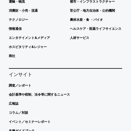
運輸・物流
都市・インフラストラクチャー
消費財・小売・流通
官公庁・地方自治体・公的機関
テクノロジー
農林水産・食 ・バイオ
情報通信
ヘルスケア・医薬ライフサイエンス
エンタテイメント&メディア
人材サービス
ホスピタリティ&レジャー
商社
インサイト
調査／レポート
会計基準や税制、法令等に関するニュース
広報誌
コラム／対談
イベント／セミナーレポート
各種ガイドブック