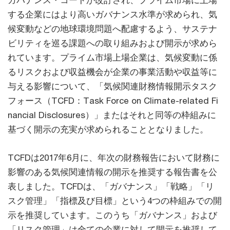
ガバナンス・コードが改訂され、プライム市場に上場
する企業にはより高いガバナンス水準が求められ、気
候変動などの地球環境問題へ配慮するよう、サステナ
ビリティを巡る課題への取り組みおよび開示が求めら
れています。プライム市場上場企業は、気候変動に係
るリスクおよび収益機会が企業の事業活動や収益等に
与える影響について、「気候関連財務情報開示タスク
フォース（TCFD：Task Force on Climate-related Fi
nancial Disclosures）」またはそれと同等の枠組みに
基づく開示の充実が求められることとなりました。
TCFDは2017年6月に、年次の財務報告において財務に
影響のある気候関連情報の開示を推奨する報告書を公
表しました。TCFDは、「ガバナンス」「戦略」「リ
スク管理」「指標及び目標」という4つの枠組みでの開
示を推奨しています。このうち「ガバナンス」および
「リスク管理」は全ての企業に対して開示を推奨して