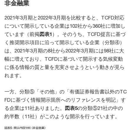
非金融業
2021年3月期と2022年3月期を比較すると、TCFD対応
について開示している企業は102社から360社に増加し
ています（前掲
図表1
）。そのうち、TCFD提言に基づ
く推奨開示項目に沿って開示している企業（分類④）
は、2021年3月期の8社から2022年3月期には98社に大
幅に増えており、TCFDに基づいて開示する気候変動
に係る情報の質と量を充実させようという動きが見ら
れます。
一方、分類⑤「その他」の「有価証券報告書以外のTC
FDに基づく情報開示箇所へのリファレンスを明記」す
る企業は11社ありました。
図表5
の分類⑤21社の中の
約半数（11社）がこのような開示を行っています。