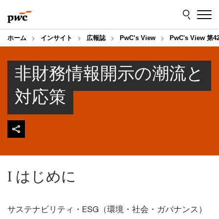
Skip
Skip
to
to
content
footer
ホーム
インサイト
広報誌
PwC’s View
PwC's View
非財務情報開示の潮流と
対応策
I はじめに
サステナビリティ・ESG（環境・社会・ガバナンス）