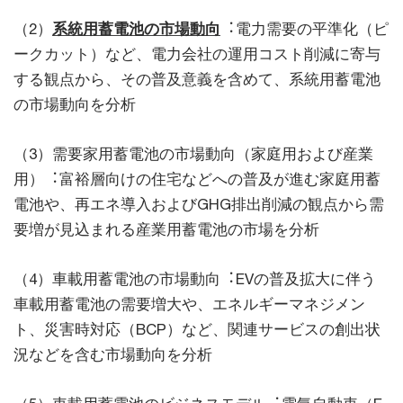
（2）
系統用蓄電池の市場動向
︓電力需要の平準化（ピ
ークカット）など、電力会社の運用コスト削減に寄与
する観点から、その普及意義を含めて、系統用蓄電池
の市場動向を分析
（3）需要家用蓄電池の市場動向（家庭用および産業
用）︓富裕層向けの住宅などへの普及が進む家庭用蓄
電池や、再エネ導入およびGHG排出削減の観点から需
要増が見込まれる産業用蓄電池の市場を分析
（4）車載用蓄電池の市場動向︓EVの普及拡大に伴う
車載用蓄電池の需要増大や、エネルギーマネジメン
ト、災害時対応（BCP）など、関連サービスの創出状
況などを含む市場動向を分析