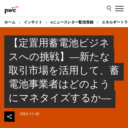
Skip
Skip
to
to
content
footer
ホーム
インサイト
eニュースレター配信登録
エネルギートラ
【定置用蓄電池ビジネ
スへの挑戦】―新たな
取引市場を活用して、蓄
電池事業者はどのよう
にマネタイズするか―
2023-11-02