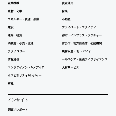
産業機械
資産運用
素材・化学
保険
エネルギー・資源・鉱業
不動産
建設
プライベート・エクイティ
運輸・物流
都市・インフラストラクチャー
消費財・小売・流通
官公庁・地方自治体・公的機関
テクノロジー
農林水産・食 ・バイオ
情報通信
ヘルスケア・医薬ライフサイエンス
エンタテイメント&メディア
人材サービス
ホスピタリティ&レジャー
商社
インサイト
調査／レポート