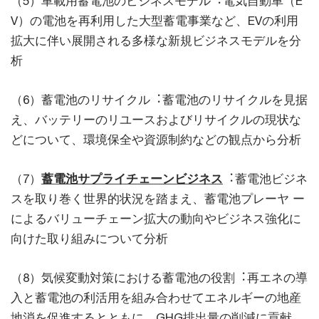
（5）車載用蓄電池のビジネスモデル︓電気自動車（E
V）の電池を再利用した大型蓄電事業など、EVの利用
拡大に伴い展開される多様な新規ビジネスモデルを分
析
（6）蓄電池のリサイクル︓蓄電池のリサイクルを見据
え、バッテリーのリユースおよびリサイクルの現状な
どについて、環境保全や資源制約などの観点から分析
（7）
蓄電池サプライチェーンビジネス
︓蓄電池ビジネ
スを取り巻く世界的状況を踏まえ、蓄電池プレーヤ ー
によるバリューチェーン拡大の動向やビジネス強化に
向けた取り組みについて分析
（8）気候変動対策における蓄電池の役割︓再エネの導
入と蓄電池の利活用を組み合わせてエネルギーの地産
地消を促進するとともに、GHG排出量の削減に貢献