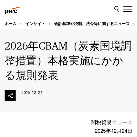
Skip
Skip
to
to
content
footer
ホーム
インサイト
会計基準や税制、法令等に関するニュース
2026年CBAM（炭素国境調
整措置）本格実施にかか
る規則発表
2025-12-24
関税貿易ニュース
2025年12月24日