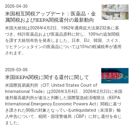
2026-04-30
米国相互関税アップデート：医薬品・金
属関税およびIEEPA関税還付の最新動向
米国大統領は2026年4月2日、1962年通商拡大法第232条に基
づき、特許医薬品および医薬品原料に対し、100%の追加関税
を課す大統領布告を発表しました。日本、EU、韓国、スイス、
リヒテンシュタインの医薬品については15%の軽減税率が適用
されます。
2026-03-06
米国IEEPA関税に関する還付に関して
米国際貿易裁判所（CIT: United States Court of
International Trade）は2026年3月4日 、2026年2月2日に米国
連邦最高裁判所が違法と判断した国際緊急経済権限法（IEEPA:
International Emergency Economic Powers Act）関税に基づ
き課された関税の対象となっているunliquidated（未清算）輸
入申告について、税関・国境警備局（CBP）に対し還付を命じ
ました。