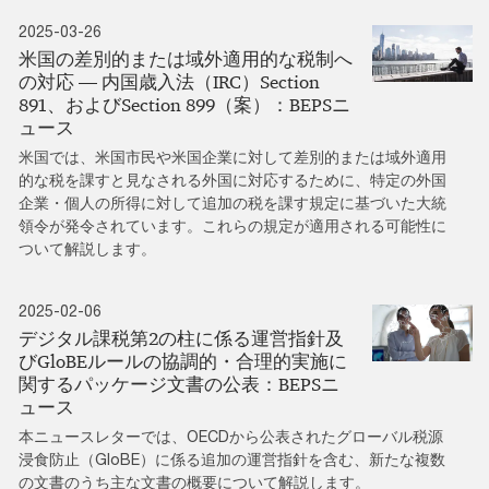
2025-03-26
米国の差別的または域外適用的な税制へ
の対応 ― 内国歳入法（IRC）Section
891、およびSection 899（案）：BEPSニ
ュース
米国では、米国市民や米国企業に対して差別的または域外適用
的な税を課すと見なされる外国に対応するために、特定の外国
企業・個人の所得に対して追加の税を課す規定に基づいた大統
領令が発令されています。これらの規定が適用される可能性に
ついて解説します。
2025-02-06
デジタル課税第2の柱に係る運営指針及
びGloBEルールの協調的・合理的実施に
関するパッケージ文書の公表：BEPSニ
ュース
本ニュースレターでは、OECDから公表されたグローバル税源
浸食防止（GloBE）に係る追加の運営指針を含む、新たな複数
の文書のうち主な文書の概要について解説します。