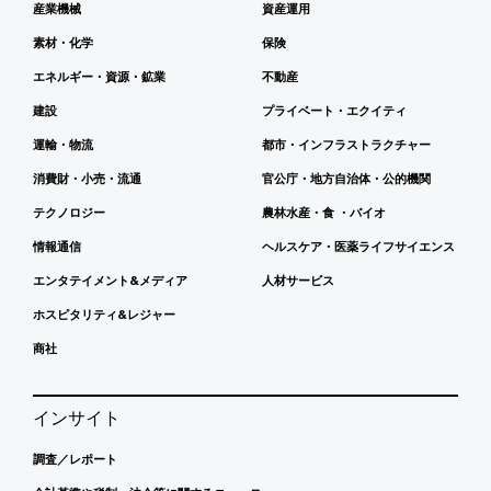
産業機械
資産運用
素材・化学
保険
エネルギー・資源・鉱業
不動産
建設
プライベート・エクイティ
運輸・物流
都市・インフラストラクチャー
消費財・小売・流通
官公庁・地方自治体・公的機関
テクノロジー
農林水産・食 ・バイオ
情報通信
ヘルスケア・医薬ライフサイエンス
エンタテイメント&メディア
人材サービス
ホスピタリティ&レジャー
商社
インサイト
調査／レポート