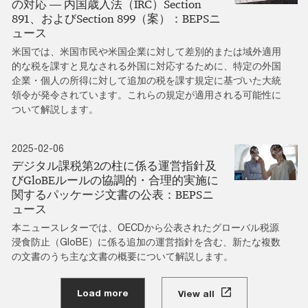
の対応 ― 内国歳入法（IRC）Section
891、およびSection 899（案）：BEPSニ
ュース
米国では、米国市民や米国企業に対して差別的または域外適用
的な税を課すと見なされる外国に対応するために、特定の外国
企業・個人の所得に対して追加の税を課す規定に基づいた大統
領令が発令されています。これらの規定が適用される可能性に
ついて解説します。
2025-02-06
デジタル課税第2の柱に係る運営指針及
びGloBEルールの協調的・合理的実施に
関するパッケージ文書の公表：BEPSニ
ュース
本ニュースレターでは、OECDから公表されたグローバル税源
浸食防止（GloBE）に係る追加の運営指針を含む、新たな複数
の文書のうち主な文書の概要について解説します。
Load more
View all