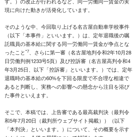
す。）の改正が行われるなど、同一労働同一賃金の実
現に向けた動きが活発化しています。
そのような中、今回取り上げる名古屋自動車学校事件
（以下「本事件」といいます。）は、定年退職後の嘱
託職員の基本給に関する同一労働同一賃金が争点とな
*7
ったこと
、さらに第一審（名古屋地判令和2年10月28
日労働判例1233号5頁）及び控訴審（名古屋高判令和4
年3月25日、以下「控訴審」といいます。）では、定年
退職時の基本給の60%を下回る限度で不合理な相違で
あると判断し、実務への影響への懸念から注目を浴び
た事件といえます。
そこで、本稿では、上告審である最高裁判決（最判令
和5年7月20日（裁判所ウェブサイト掲載））（以下
「本判決」といいます。）について、その概要を示す