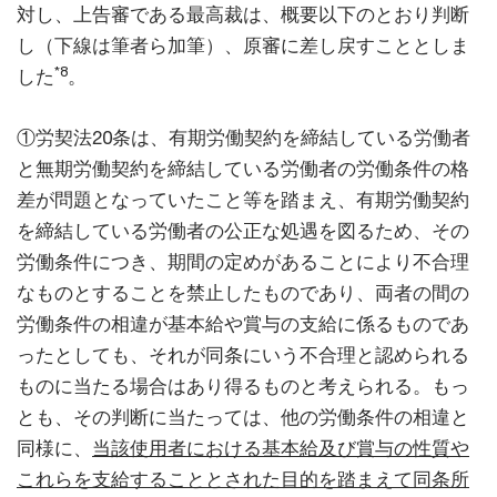
対し、上告審である最高裁は、概要以下のとおり判断
し（下線は筆者ら加筆）、原審に差し戻すこととしま
*8
した
。
①労契法20条は、有期労働契約を締結している労働者
と無期労働契約を締結している労働者の労働条件の格
差が問題となっていたこと等を踏まえ、有期労働契約
を締結している労働者の公正な処遇を図るため、その
労働条件につき、期間の定めがあることにより不合理
なものとすることを禁止したものであり、両者の間の
労働条件の相違が基本給や賞与の支給に係るものであ
ったとしても、それが同条にいう不合理と認められる
ものに当たる場合はあり得るものと考えられる。もっ
とも、その判断に当たっては、他の労働条件の相違と
同様に、
当該使用者における基本給及び賞与の性質や
これらを支給することとされた目的を踏まえて同条所