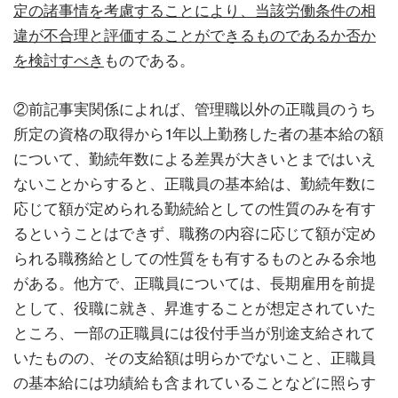
定の諸事情を考慮することにより、当該労働条件の相
違が不合理と評価することができるものであるか否か
を検討すべき
ものである。
②前記事実関係によれば、管理職以外の正職員のうち
所定の資格の取得から1年以上勤務した者の基本給の額
について、勤続年数による差異が大きいとまではいえ
ないことからすると、正職員の基本給は、勤続年数に
応じて額が定められる勤続給としての性質のみを有す
るということはできず、職務の内容に応じて額が定め
られる職務給としての性質をも有するものとみる余地
がある。他方で、正職員については、長期雇用を前提
として、役職に就き、昇進することが想定されていた
ところ、一部の正職員には役付手当が別途支給されて
いたものの、その支給額は明らかでないこと、正職員
の基本給には功績給も含まれていることなどに照らす