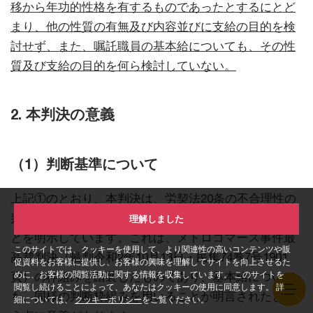
移から年功的性格を有するものであったとするにとど
まり、他の性質の有無及び内容並びに支給の目的を検
討せず、また、嘱託職員の基本給についても、その性
質及び支給の目的を何ら検討していない。
2. 本判決の意義
（1）判断基準について
上記①のとおり、本判決は、労契法20条の不合理性の
判断基準について、基本給の性質や目的を考慮するこ
理解しました
とを明示しています。これは、メトロコマース事件最
このサイトでは、クッキーを使用して、より関連性の高いコンテンツや販
高裁判決（最判令和2年10月13日・民集74巻7号1901
促資料をお客様に提供し、お客様の興味を理解してサイトを向上させるた
めに、お客様の閲覧活動に関する情報を収集しています。 このサイトを
頁）の枠組みを踏襲したものであり、基本給について
閲覧し続けることによって、あなたはクッキーの使用に同意します。 詳
も、同様の判断枠組みを用いることが明言されたとい
細については、
クッキーポリシー
をご覧ください。