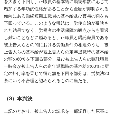
を大きく下回り、正職員の基本給に勤続年数に応じて
増加する年功的性格があることから金額が抑制される
傾向にある勤続短期正職員の基本給及び賞与の額をも
下回っている。このような帰結は、労使自治が反映さ
れた結果でなく、労働者の生活保障の観点からも看過
し難いことなどに鑑みると、正職員と嘱託職員である
被上告人らとの間における労働条件の相違のうち、被
上告人らの基本給が被上告人らの定年退職時の基本給
の額の60％を下回る部分、及び被上告人らの嘱託職員
一時金が被上告人らの定年退職時の基本給の60％に所
定の掛け率を乗じて得た額を下回る部分は、労契法20
条にいう不合理と認められるものに当たる。
（3）本判決
上記のとおり、被上告人の請求を一部認容した原審に