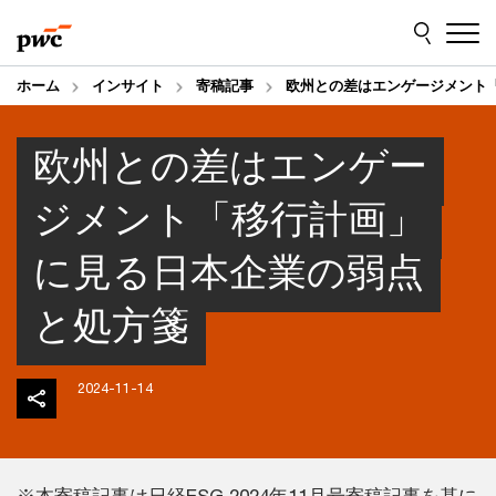
Skip
Skip
to
to
content
footer
ホーム
インサイト
寄稿記事
欧州との差はエンゲージメント
欧州との差はエンゲー
ジメント「移行計画」
に見る日本企業の弱点
と処方箋
2024-11-14