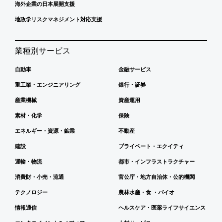
海外企業の日本展開支援
地政学リスクマネジメント対応支援
業種別サービス
自動車
金融サービス
重工業・エンジニアリング
銀行・証券
産業機械
資産運用
素材・化学
保険
エネルギー・資源・鉱業
不動産
建設
プライベート・エクイティ
運輸・物流
都市・インフラストラクチャー
消費財・小売・流通
官公庁・地方自治体・公的機関
テクノロジー
農林水産・食 ・バイオ
情報通信
ヘルスケア・医薬ライフサイエンス