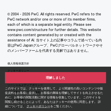
© 2004 - 2026 PwC. All rights reserved. PwC refers to the
PwC network and/or one or more of its member firms,
each of which is a separate legal entity. Please see
www.pwc.com/structure for further details. This website
contains content generated by or created with the
assistance of AI. 当サイト上の記事やコラムで述べている内
容はPwC Japanグループ、PwCグローバルネットワークやそ
のメンバーファームを代表する見解ではありません。
個人情報保護方針
クッキーポリシー
理解しました
免責事項
ソーシャルメディアポリシー
このサイトでは、クッキーを使用して、より関連性の高いコンテンツや販
特定商取引法に基づく表示
促資料をお客様に提供し、お客様の興味を理解してサイトを向上させるた
めに、お客様の閲覧活動に関する情報を収集しています。 このサイトを
サイト運営者について
閲覧し続けることによって、あなたはクッキーの使用に同意します。 詳
細については、
クッキーポリシー
をご覧ください。
サイトマップ