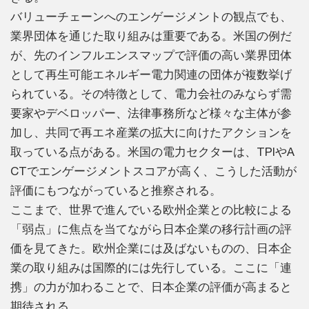
バリューチェーンへのエンゲージメントの観点でも、
業界団体を通じた取り組みは重要である。米国の例だ
が、先のインフルエンスマップで評価の高い業界団体
として再生可能エネルギー電力関連の団体が複数挙げ
られている。その特徴として、電力会社のみならず需
要家やデベロッパー、法律事務所など様々な主体が参
加し、共同で再エネ産業の拡大に向けたアクションを
取っている点がある。米国の電力セクターは、TPIやA
CTでエンゲージメントスコアが高く、こうした活動が
評価にもつながっていると推察される。
ここまで、世界で進んでいる欧州企業との比較による
「弱点」に焦点を当てながら日本企業の移行計画の評
価を見てきた。欧州企業には及ばないものの、日本企
業の取り組みは国際的には先行している。ここに「連
携」の力が加わることで、日本企業の評価が高まると
期待される。