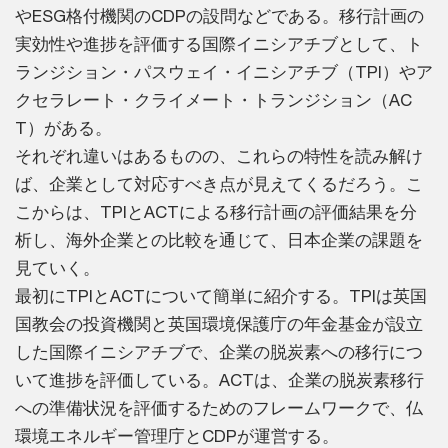
やESG格付機関のCDPの設問などである。移行計画の
実効性や進捗を評価する国際イニシアチブとして、ト
ランジション・パスウェイ・イニシアチブ（TPI）やア
クセラレート・クライメート・トランジション（AC
T）がある。
それぞれ違いはあるものの、これらの特性を読み解け
ば、企業として対応すべき点が見えてくるだろう。こ
こからは、TPIとACTによる移行計画の評価結果を分
析し、海外企業との比較を通じて、日本企業の課題を
見ていく。
最初にTPIとACTについて簡単に紹介する。TPIは英国
国教会の投資機関と英国環境保護庁の年金基金が設立
した国際イニシアチブで、企業の脱炭素への移行につ
いて進捗を評価している。ACTは、企業の脱炭素移行
への準備状況を評価するためのフレームワークで、仏
環境エネルギー管理庁とCDPが運営する。