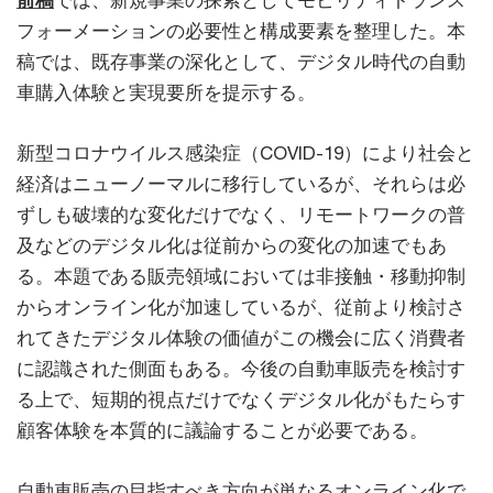
前稿
では、新規事業の探索としてモビリティトランス
フォーメーションの必要性と構成要素を整理した。本
稿では、既存事業の深化として、デジタル時代の自動
車購入体験と実現要所を提示する。
新型コロナウイルス感染症（COVID-19）により社会と
経済はニューノーマルに移行しているが、それらは必
ずしも破壊的な変化だけでなく、リモートワークの普
及などのデジタル化は従前からの変化の加速でもあ
る。本題である販売領域においては非接触・移動抑制
からオンライン化が加速しているが、従前より検討さ
れてきたデジタル体験の価値がこの機会に広く消費者
に認識された側面もある。今後の自動車販売を検討す
る上で、短期的視点だけでなくデジタル化がもたらす
顧客体験を本質的に議論することが必要である。
自動車販売の目指すべき方向が単なるオンライン化で