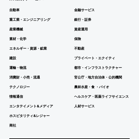
自動車
金融サービス
重工業・エンジニアリング
銀行・証券
産業機械
資産運用
素材・化学
保険
エネルギー・資源・鉱業
不動産
建設
プライベート・エクイティ
運輸・物流
都市・インフラストラクチャー
消費財・小売・流通
官公庁・地方自治体・公的機関
テクノロジー
農林水産・食 ・バイオ
情報通信
ヘルスケア・医薬ライフサイエンス
エンタテイメント&メディア
人材サービス
ホスピタリティ&レジャー
商社