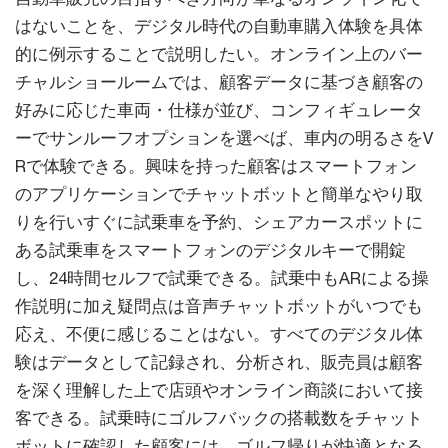
はないことを、デジタル時代の自動車購入体験を具体
的に例示することで説明したい。オンライン上のバー
チャルショールームでは、顧客データに基づき顧客の
好みに応じた車両・仕様が並び、コンフィギュレータ
ーでサンルーフオプションを選べば、車内の明るさをV
Rで体験できる。興味を持った顧客はスマートフォン
のアプリケーションでチャットボットと簡単なやり取
りを行いすぐに試乗車を予約、シェアカースポットに
ある試乗車をスマートフォンのデジタルキーで開錠
し、24時間セルフで試乗できる。試乗中もARによる操
作説明に加え疑問点は音声チャットボットがいつでも
応え、不便に感じることはない。すべてのデジタル体
験はデータとして記録され、分析され、販売員は顧客
を深く理解した上で店頭やオンライン商談において接
客できる。試乗時にゴルフバックの搭載数をチャット
ボットに確認した顧客には、ゴルフ帰りが快適となる