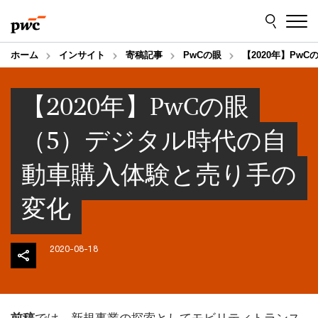
Skip
Skip
to
to
content
footer
ホーム
インサイト
寄稿記事
PwCの眼
【2020年】Pw
【2020年】PwCの眼
（5）デジタル時代の自
動車購入体験と売り手の
変化
2020-08-18