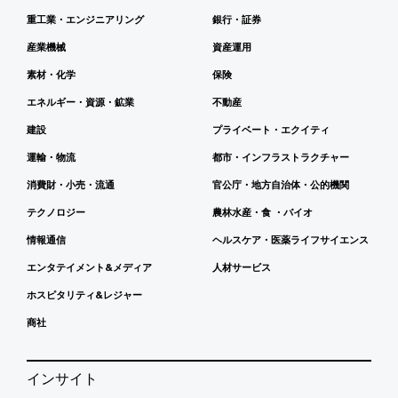
重工業・エンジニアリング
銀行・証券
産業機械
資産運用
素材・化学
保険
エネルギー・資源・鉱業
不動産
建設
プライベート・エクイティ
運輸・物流
都市・インフラストラクチャー
消費財・小売・流通
官公庁・地方自治体・公的機関
テクノロジー
農林水産・食 ・バイオ
情報通信
ヘルスケア・医薬ライフサイエンス
エンタテイメント&メディア
人材サービス
ホスピタリティ&レジャー
商社
インサイト