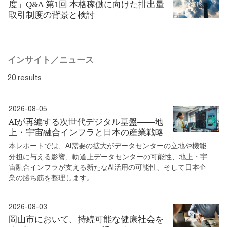
度」Q&A 第1回 本格稼働に向けた排出量
取引制度の背景と検討
インサイト／ニュース
20 results
2026-08-05
AIが再編する次世代デジタル基盤――地
上・宇宙融合インフラと日本の産業戦略
本レポートでは、AI需要の拡大がデータセンターの立地や機能
分担に与える影響、軌道上データセンターの可能性、地上・宇
宙融合インフラが支える新たなAI活用の可能性、そして日本企
業の勝ち筋を整理します。
2026-08-03
岡山市において、持続可能な健康社会を