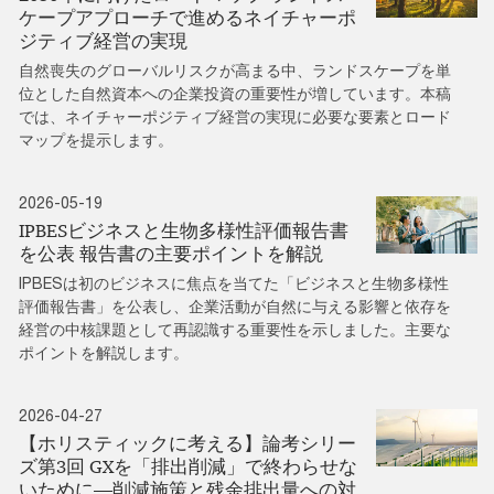
ケープアプローチで進めるネイチャーポ
ジティブ経営の実現
自然喪失のグローバルリスクが高まる中、ランドスケープを単
位とした自然資本への企業投資の重要性が増しています。本稿
では、ネイチャーポジティブ経営の実現に必要な要素とロード
マップを提示します。
2026-05-19
IPBESビジネスと生物多様性評価報告書
を公表 報告書の主要ポイントを解説
IPBESは初のビジネスに焦点を当てた「ビジネスと生物多様性
評価報告書」を公表し、企業活動が自然に与える影響と依存を
経営の中核課題として再認識する重要性を示しました。主要な
ポイントを解説します。
2026-04-27
【ホリスティックに考える】論考シリー
ズ第3回 GXを「排出削減」で終わらせな
いために―削減施策と残余排出量への対