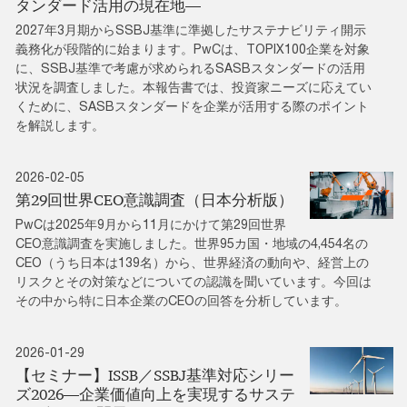
タンダード活用の現在地―
2027年3月期からSSBJ基準に準拠したサステナビリティ開示
義務化が段階的に始まります。PwCは、TOPIX100企業を対象
に、SSBJ基準で考慮が求められるSASBスタンダードの活用
状況を調査しました。本報告書では、投資家ニーズに応えてい
くために、SASBスタンダードを企業が活用する際のポイント
を解説します。
2026-02-05
第29回世界CEO意識調査（日本分析版）
PwCは2025年9月から11月にかけて第29回世界
CEO意識調査を実施しました。世界95カ国・地域の4,454名の
CEO（うち日本は139名）から、世界経済の動向や、経営上の
リスクとその対策などについての認識を聞いています。今回は
その中から特に日本企業のCEOの回答を分析しています。
2026-01-29
【セミナー】ISSB／SSBJ基準対応シリー
ズ2026―企業価値向上を実現するサステ