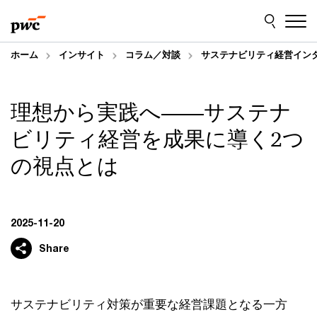
Skip
Skip
to
to
content
footer
ホーム
インサイト
コラム／対談
サステナビリティ経営イン
理想から実践へ――サステナ
ビリティ経営を成果に導く2つ
の視点とは
2025-11-20
Share
サステナビリティ対策が重要な経営課題となる一方