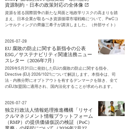
資源制約・日本の政策対応の全体像
資源を巡る国際競争の新たな局面と地政学リスクの高まりを踏
まえ、日本企業が取るべき資源循環市場戦略について、PwCコ
ンサルティングの齊藤三希子が講演しました。（外部サイト）
2026-07-28
EU 腐敗の防止に関する新指令の公表
ESG／サステナビリティ関連法務ニュー
スレター（2026年7月）
2026年5月31日に発効したEUの腐敗の防止に関する指令、
Directive (EU) 2026/1021について解説します。本指令は、司
法・内務分野にオプトアウトを有するデンマークを除き、全て
のEU加盟国に適用され、国内法化することが求められます。
2026-07-27
独立行政法人情報処理推進機構「リサイ
クルマネジメント情報プラットフォーム
（RMP）の提供価値仮説の検証（PoC）
業務」の採択について（2026年7月27