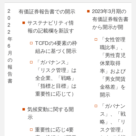
2
2023年3月期の
有価証券報告書での開示
0
有価証券報告書
サステナビリティ情
2
から開示が開
報の記載欄を新設す
2
年
「女性管理
TCFDの4要素の枠
6
職比率」、
組みに基づく開示
月
「男性育児
の
「ガバナンス」
休業取得
報
「リスク管理」は
率」および
告
全企業、「戦略」
「男女間賃
書
「指標と目標」は
金格差」を
重要性に応じて）
開示
「ガバナン
気候変動に関する開
ス」、「戦
示
略」、「リ
重要性に応じ4要
スク管理」