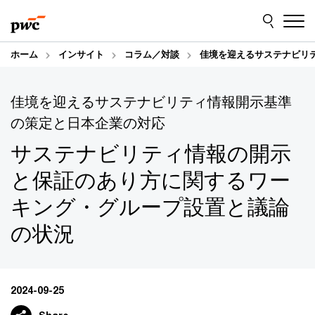
Skip
Skip
to
to
content
footer
ホーム
インサイト
コラム／対談
佳境を迎えるサステナビリ
佳境を迎えるサステナビリティ情報開示基準
の策定と日本企業の対応
サステナビリティ情報の開示
と保証のあり方に関するワー
キング・グループ設置と議論
の状況
2024-09-25