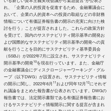
いる新しい資本主義実現会議から緊急提言
が公表さ
れ、「企業の人的投資を促進するため、金融審議会に
おいて、企業の人的資本への投資の取組などの非財務
情報について有価証券報告書の開示の充実に向けた検
討を行う」ことが提言されました。これらの政策方針
を受けて、国内のサステナビリティ開示基準の開発お
よび国際的なサステナビリティ開示基準の開発への貢
献を行うことを目的にサステナビリティ基準委員会
（SSBJ）が2022年7月に設立され、サステナビリティ
10
開示基準の開発
を現在行っています。また、金融庁
の金融審議会にディスクロージャーワーキング・グル
ープ（以下DWG）が設置され、サステナビリティ情報
11
12
の開示に関し、2022年6月
および同年12月
にそれぞ
れ議論をまとめた報告書が公表されています。DWGの
報告書では、法定開示書類である有価証券報告書にお
けるサステナビリティ情報開示に関する提言が含まれ