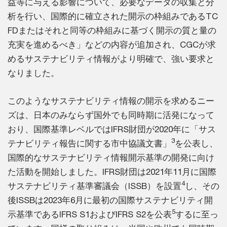
益等に与える影響について、必要なデータの収集と分
析を行い、国際的に確立された開示の枠組みであるTC
FDまたはそれと同等の枠組みに基づく開示の質と量の
充実を進めるべき」などの内容が追加され、CGCが求
めるサステナビリティ情報がより明確で、強い要求と
なりました。
このようなサステナビリティ情報の開示を求めるニー
ズは、日本のみならず国外でも同時期に活発になって
おり、国際基準レベルではIFRS財団が2020年に「サス
3
テナビリティ報告に関する市中協議文書」
を公表し、
国際的なサステナビリティ情報開示基準の開発に向け
た活動を開始しました。IFRS財団は2021年11月に国際
4
サステナビリティ基準審議会（ISSB）を設置
し、その
後ISSBは2023年6月に最初の国際サステナビリティ開
5
示基準であるIFRS S1およびIFRS S2を公表
するに至っ