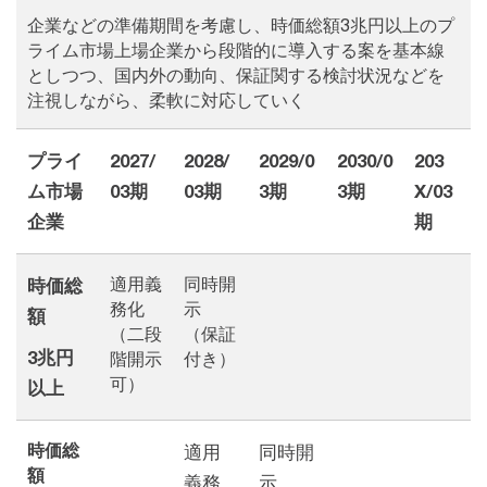
企業などの準備期間を考慮し、時価総額3兆円以上のプ
ライム市場上場企業から段階的に導入する案を基本線
としつつ、国内外の動向、保証関する検討状況などを
注視しながら、柔軟に対応していく
プライ
2027/
2028/
2029/0
2030/0
203
ム市場
03期
03期
3期
3期
X/03
企業
期
適用義
同時開
時価総
務化
示
額
（二段
（保証
3兆円
階開示
付き）
可）
以上
時価総
適用
同時開
額
義務
示