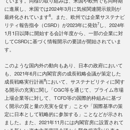
ています。同様の取り組みは、米国や欧州でも同時期
に進展し、米国では2024年3月に気候関連開示規則が
6
最終化されています
。また、欧州では企業サステナビ
7
リティ報告指令（CSRD）が2023年に発効
し、2024年
1月1日以降に開始する会計年度から、一部の企業に対
してCSRDに基づく情報開示の要請が開始されていま
す。
このような国内外の動向もあり、日本の政府において
も、2021年6月に内閣官房の成長戦略会議が策定した
8
成長戦略実行計画
において、サステナビリティに関す
る開示の充実に関し「CGC等を通じて、プライム市場
上場企業等に対して、TCFD等の国際的枠組みに基づ
く開示の質と量の充実を促す」ことや「国際基準の策
定に日本として戦略的に参加する」ことなどが示され
ました。また、2021年11月には内閣官房に設置されて
9