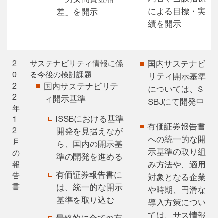
による目標・実
差」を開示
績を開示
2
サステナビリティ情報に係
国内サステナビ
0
る今後の検討課題
リティ開示基準
2
国内サステナビリテ
については、S
2
ィ開示基準
SBJにて開発中
年
ISSBにおける基準
1
有価証券報告書
2
開発を見据えなが
への統一的な開
月
ら、国内の開示基
示基準の取り組
の
準の開発を進める
報
み方法や、適用
有価証券報告書に
告
対象となる企業
書
は、統一的な開示
や時期、円滑な
基準を取り込む
導入方策につい
ては、サス情報