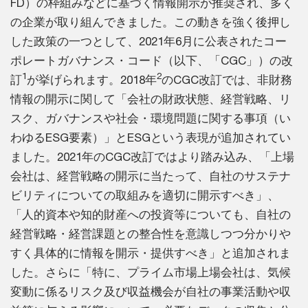
FD）の枠組みなどに基づく情報開示が推奨され、多く
の企業が取り組んできました。この動きを強く後押し
した政策の一つとして、2021年6月に公表されたコー
ポレートガバナンス・コード（以下、「CGC」）の改
1
2
訂
が挙げられます。2018年
のCGC改訂では、非財務
情報の開示に関して「会社の財政状態、経営戦略、リ
スク、ガバナンスや社会・環境問題に関する事項（い
わゆるESG要素）」とESGという表現が追加されてい
ました。2021年のCGC改訂ではより踏み込み、「上場
会社は、経営戦略の開示に当たって、自社のサステナ
ビリティについての取組みを適切に開示すべき」、
「人的資本や知的財産への投資等についても、自社の
経営戦略・経営課題との整合性を意識しつつ分かりや
すく具体的に情報を開示・提供すべき」と追加されま
した。さらに「特に、プライム市場上場会社は、気候
変動に係るリスク及び収益機会が自社の事業活動や収