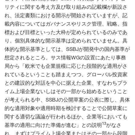
リティに関する考え方及び取り組みの記載欄が新設さ
れ、法定書類における開示が開始されていますが、記
載内容についてはガバナンスやリスク管理、戦略、指
標および目標といった大枠が定められているのみであ
り、個別具体的な開示基準は定められていません。具
体的な開示基準としては、SSBJが開発中の国内基準が
想定されるところ、サス情報WGの設置にあたり事務
局から「欧米でも企業規模に応じた段階的な適用がさ
れているということも踏まえつつ、グローバル投資家
との建設的な対話を中心に据えた企業、すなわちプラ
イム上場企業ないしはその一部から始めるということ
が考えられる中、SSBJの公開草案の公表に際し、具体
的な適用対象や適用時期を検討することで公開草案に
関する適切な議論が行われるほか、企業等においても
13
基準の適用に向けた準備が進む」との説明
がなさ
れ、まずはプライム上場企業またはその一部から段階