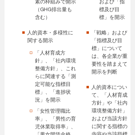
素の枠組みで開示
および「指
（GHG排出量も
標及び目
含む）
標」を開示
人的資本・多様性に
「戦略」および
関する開示
「指標及び目
標」について
「人材育成方
は、各企業が重
針」、「社内環境
要性を踏まえて
整備方針」、これ
開示を判断
らに関連する「測
定可能な指標目
人的資本につい
標」、「進捗状
て、「人材育成
況」を開示
方針」や「社内
環境整備方針」
「女性管理職比
および当該方針
率」、「男性の育
に関する指標の
児休業取得率」、
内容や当該指標
「男女間賃金格