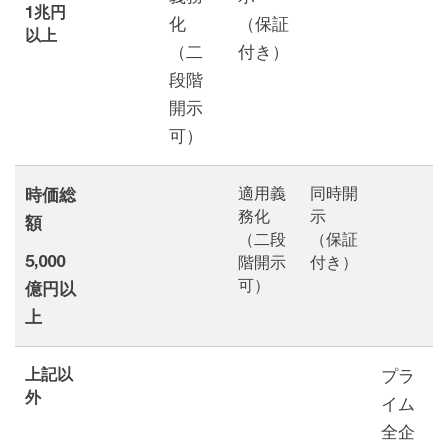
1兆円
化
（保証
以上
（二
付き）
段階
開示
可）
適用義
同時開
時価総
務化
示
額
（二段
（保証
5,000
階開示
付き）
可）
億円以
上
上記以
プラ
外
イム
全企