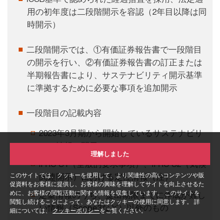
用の初年度は二段階開示を容認（2年目以降は同
時開示）
二段階開示では、①有価証券報告書で一段階目
の開示を行い、②有価証券報告書の訂正または
半期報告書により、サステナビリティ開示基準
に準拠するために必要な事項を追加開示
一段階目の記載内容
2023年3月期から開始しているサステナビリ
ティ情報の開示
理解しました
IFRS S1（全般的要求事項）、IFRS S2（気候
このサイトでは、クッキーを使用して、より関連性の高いコンテンツや販
関連開示）における定性情報（注）
促資料をお客様に提供し、お客様の興味を理解してサイトを向上させるた
めに、お客様の閲覧活動に関する情報を収集しています。 このサイトを
定量情報のうち、提出期限までに作成が難し
閲覧し続けることによって、あなたはクッキーの使用に同意します。 詳
い情報（Scope3など）以外のもの
細については、
クッキーポリシー
をご覧ください。