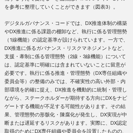
を参考に整理していくことができます（図表3）。
デジタルガバナンス・コードでは、DX推進体制の構築
やDX推進に係る課題の棚卸など、執行に係る管理態勢
（1線機能）の認定基準が設けられています。一方で、
DX推進に係るガバナンス・リスクマネジメントなど、
支援・牽制に係る管理態勢（2線・3線機能）について
は、認定基準に明確には含まれていないことに留意が
必要です。執行に係る推進・管理態勢（DX専任組織や
委員会等）の整備のみでは、不確実性の高い外部・内
部環境を的確に捉え、DX推進を機動的に統制・管理し
ながら、ステークホルダーが期待する方向にDXをナビ
ゲートする機能が不足する可能性があります。その結
果、管理態勢の形骸化・陳腐化が発生し、DX実現が中
断または遅延するリスクがあります。実際に、DX認定
取得のためにDX専任組織や委員会を設置したものの、