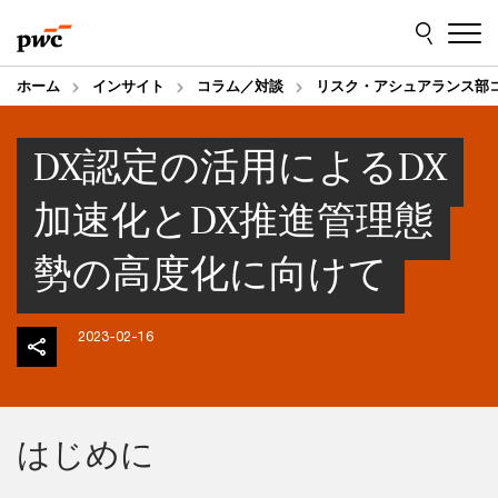
Skip
Skip
to
to
content
footer
ホーム
インサイト
コラム／対談
リスク・アシュアランス部
DX認定の活用によるDX
加速化とDX推進管理態
勢の高度化に向けて
2023-02-16
はじめに