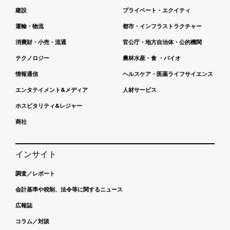
建設
プライベート・エクイティ
運輸・物流
都市・インフラストラクチャー
消費財・小売・流通
官公庁・地方自治体・公的機関
テクノロジー
農林水産・食 ・バイオ
情報通信
ヘルスケア・医薬ライフサイエンス
エンタテイメント&メディア
人材サービス
ホスピタリティ&レジャー
商社
インサイト
調査／レポート
会計基準や税制、法令等に関するニュース
広報誌
コラム／対談