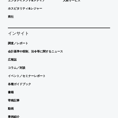
エンタテイメント&メディア
人材サービス
ホスピタリティ&レジャー
商社
インサイト
調査／レポート
会計基準や税制、法令等に関するニュース
広報誌
コラム／対談
イベント／セミナーレポート
各種ガイドブック
書籍
寄稿記事
動画
事例紹介