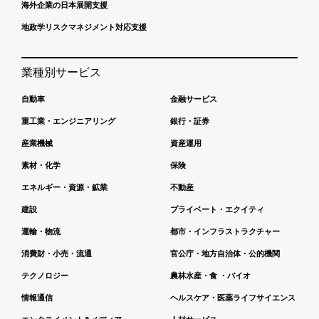
海外企業の日本展開支援
地政学リスクマネジメント対応支援
業種別サービス
自動車
金融サービス
重工業・エンジニアリング
銀行・証券
産業機械
資産運用
素材・化学
保険
エネルギー・資源・鉱業
不動産
建設
プライベート・エクイティ
運輸・物流
都市・インフラストラクチャー
消費財・小売・流通
官公庁・地方自治体・公的機関
テクノロジー
農林水産・食 ・バイオ
情報通信
ヘルスケア・医薬ライフサイエンス