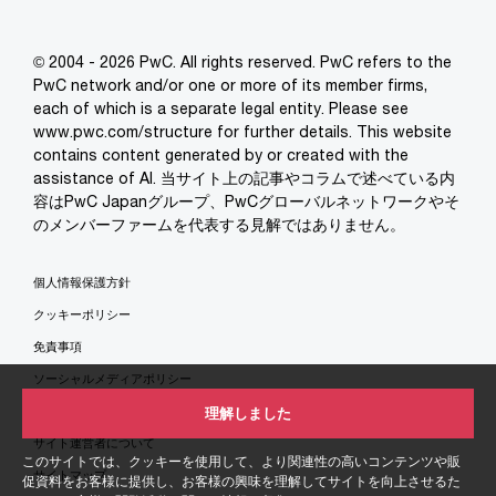
© 2004 - 2026 PwC. All rights reserved. PwC refers to the
PwC network and/or one or more of its member firms,
each of which is a separate legal entity. Please see
www.pwc.com/structure for further details. This website
contains content generated by or created with the
assistance of AI. 当サイト上の記事やコラムで述べている内
容はPwC Japanグループ、PwCグローバルネットワークやそ
のメンバーファームを代表する見解ではありません。
個人情報保護方針
クッキーポリシー
免責事項
ソーシャルメディアポリシー
特定商取引法に基づく表示
理解しました
サイト運営者について
このサイトでは、クッキーを使用して、より関連性の高いコンテンツや販
サイトマップ
促資料をお客様に提供し、お客様の興味を理解してサイトを向上させるた