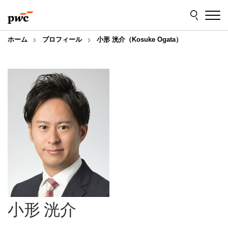
Skip
Skip
to
to
content
footer
ホーム
プロフィール
小形 洸介（Kosuke Ogata）
小形 洸介