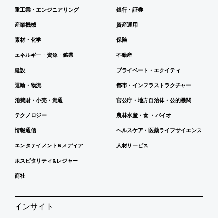
重工業・エンジニアリング
銀行・証券
産業機械
資産運用
素材・化学
保険
エネルギー・資源・鉱業
不動産
建設
プライベート・エクイティ
運輸・物流
都市・インフラストラクチャー
消費財・小売・流通
官公庁・地方自治体・公的機関
テクノロジー
農林水産・食 ・バイオ
情報通信
ヘルスケア・医薬ライフサイエンス
エンタテイメント&メディア
人材サービス
ホスピタリティ&レジャー
商社
インサイト