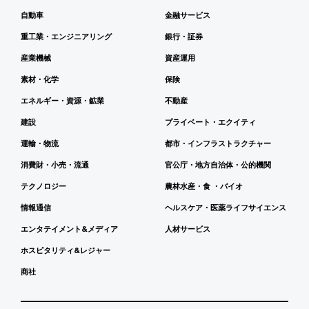
自動車
金融サービス
重工業・エンジニアリング
銀行・証券
産業機械
資産運用
素材・化学
保険
エネルギー・資源・鉱業
不動産
建設
プライベート・エクイティ
運輸・物流
都市・インフラストラクチャー
消費財・小売・流通
官公庁・地方自治体・公的機関
テクノロジー
農林水産・食 ・バイオ
情報通信
ヘルスケア・医薬ライフサイエンス
エンタテイメント&メディア
人材サービス
ホスピタリティ&レジャー
商社