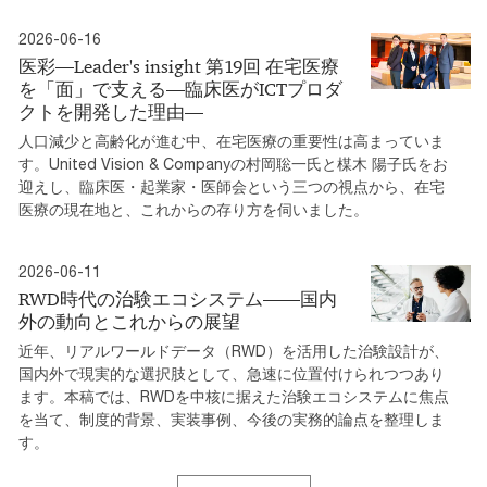
2026-06-16
医彩―Leader's insight 第19回 在宅医療
を「面」で支える―臨床医がICTプロダ
クトを開発した理由―
人口減少と高齢化が進む中、在宅医療の重要性は高まっていま
す。United Vision & Companyの村岡聡一氏と楳木 陽子氏をお
迎えし、臨床医・起業家・医師会という三つの視点から、在宅
医療の現在地と、これからの存り方を伺いました。
2026-06-11
RWD時代の治験エコシステム――国内
外の動向とこれからの展望
近年、リアルワールドデータ（RWD）を活用した治験設計が、
国内外で現実的な選択肢として、急速に位置付けられつつあり
ます。本稿では、RWDを中核に据えた治験エコシステムに焦点
を当て、制度的背景、実装事例、今後の実務的論点を整理しま
す。