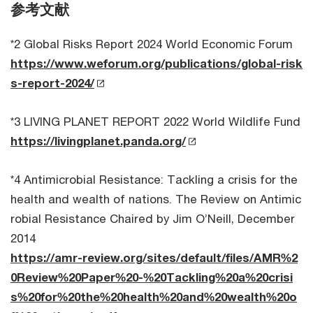
参考文献
*2 Global Risks Report 2024 World Economic Forum
https://www.weforum.org/publications/global-risk
s-report-2024/
*3 LIVING PLANET REPORT 2022 World Wildlife Fund
https://livingplanet.panda.org/
*4 Antimicrobial Resistance: Tackling a crisis for the
health and wealth of nations. The Review on Antimic
robial Resistance Chaired by Jim O’Neill, December
2014
https://amr-review.org/sites/default/files/AMR%2
0Review%20Paper%20-%20Tackling%20a%20crisi
s%20for%20the%20health%20and%20wealth%20o