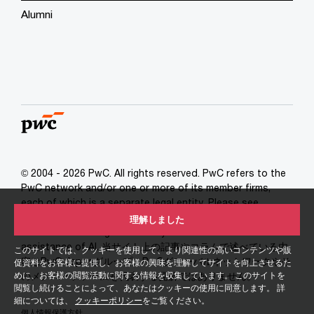
Alumni
© 2004 - 2026 PwC. All rights reserved. PwC refers to the
PwC network and/or one or more of its member firms,
each of which is a separate legal entity. Please see
www.pwc.com/structure for further details. This website
理解しました
contains content generated by or created with the
assistance of AI. 当サイト上の記事やコラムで述べている内
このサイトでは、クッキーを使用して、より関連性の高いコンテンツや販
容はPwC Japanグループ、PwCグローバルネットワークやそ
促資料をお客様に提供し、お客様の興味を理解してサイトを向上させるた
めに、お客様の閲覧活動に関する情報を収集しています。 このサイトを
のメンバーファームを代表する見解ではありません。
閲覧し続けることによって、あなたはクッキーの使用に同意します。 詳
細については、
クッキーポリシー
をご覧ください。
個人情報保護方針