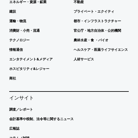
エネルギー・資源・鉱業
不動産
建設
プライベート・エクイティ
運輸・物流
都市・インフラストラクチャー
消費財・小売・流通
官公庁・地方自治体・公的機関
テクノロジー
農林水産・食 ・バイオ
情報通信
ヘルスケア・医薬ライフサイエンス
エンタテイメント&メディア
人材サービス
ホスピタリティ&レジャー
商社
インサイト
調査／レポート
会計基準や税制、法令等に関するニュース
広報誌
コラム／対談