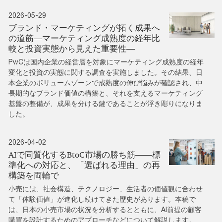
2026-05-29
ブランド・マーケティングが拓く成果へ
の道筋―マーケティング成熟度の経年比
較と投資実態から見えた重要性―
PwCは国内企業の経営層を対象にマーケティング成熟度の経年
変化と投資の実態に関する調査を実施しました。その結果、日
本企業のボリュームゾーンで成熟度の伸び悩みが確認され、中
長期的なブランド価値の構築と、それを支えるマーケティング
基盤の整備が、成果を分ける鍵であることが浮き彫りになりま
した。
2026-04-02
AIで同質化するBtoC市場の勝ち筋――標
準化への対応と、「選ばれる理由」の再
構築を両輪で
小売には、社会構造、テクノロジー、生活者の価値観に合わせ
て「体験価値」が進化し続けてきた歴史があります。本稿で
は、日本の小売市場の状況を分析するとともに、AI前提の顧客
購買を設計するためのアプローチなどについて解説します。