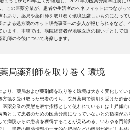
が始まってから50年近くが経過し、2021年の医薬分業率は実に7
し、この医薬分業が、患者や生活者のベネフィットにつながっ
声もあり、薬局や薬剤師を取り巻く環境は厳しいものになって
企業による処方薬のネット販売事業への参入が報じられるなど、
ています。本稿では、病院経営者が地域医療の担い手として知
薬剤師の今後について考察します。
薬局薬剤師を取り巻く環境
により、薬局および薬剤師を取り巻く環境は大きく変化してい
処方箋を受け取った患者のうち、院外薬局で調剤を受けた割合
、医薬分業の実態を表す指標として使われている）は上昇傾向
実態として患者のための医薬分業になっていないとの指摘があ
して病院からの患者を獲得することが見込める、いわゆる門前
立し、患者の服薬情報の一元的な把握などの機能が必ずしも発