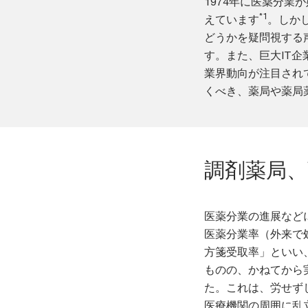
1974年に医薬分業
*1
えています
。しか
どうかを疑問視する
す。また、巨大IT
業界動向が注目され
くべき、薬局や薬局
調剤薬局、
医薬分業の進展など
医薬分業率（外来で
方箋受取率」といい
ものの、かねてから
た。これは、労せず
医療機関の周囲に乱