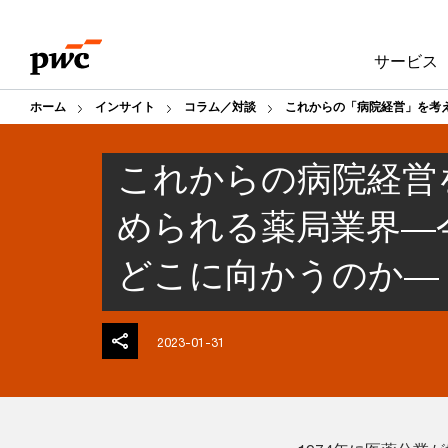
Skip
Skip
to
to
サービス
content
footer
ホーム
インサイト
コラム／対談
これからの「病院経営」を考
これからの病院経営を
められる薬局業界―
どこに向かうのか―
2023-01-31