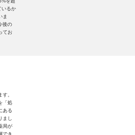
5%を超
ているか
いま
今後の
ってお
ます。
を「処
にある
りまし
薬局が
揮でき