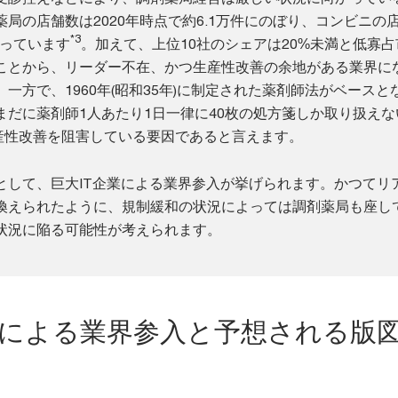
局の店舗数は2020年時点で約6.1万件にのぼり、コンビニの
*3
なっています
。加えて、上位10社のシェアは20%未満と低寡
ことから、リーダー不在、かつ生産性改善の余地がある業界に
一方で、1960年(昭和35年)に制定された薬剤師法がベースと
まだに薬剤師1人あたり1日一律に40枚の処方箋しか取り扱えな
産性改善を阻害している要因であると言えます。
として、巨大IT企業による業界参入が挙げられます。かつてリ
換えられたように、規制緩和の状況によっては調剤薬局も座し
状況に陥る可能性が考えられます。
業による業界参入と予想される版