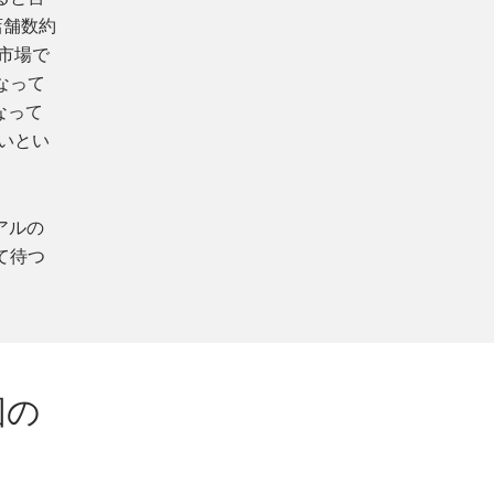
店舗数約
占市場で
なって
なって
いとい
アルの
て待つ
図の