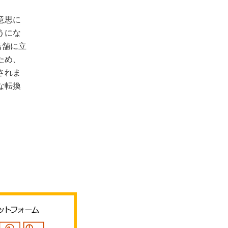
意思に
うにな
店舗に立
ため、
されま
な転換