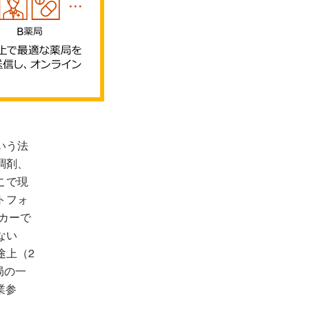
いう法
調剤、
こで現
トフォ
カーで
ない
途上（2
局の一
業参