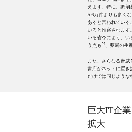
えます。特に、調剤薬
5.6万件よりも多く
あると言われている
いると推察されます。
いる省令により、い
*4
う点も
、薬局の生
また、さらなる脅威
書店がネットに置き
だけでは同じような
巨大IT企
拡大