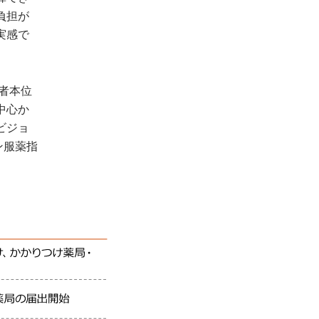
負担が
実感で
者本位
中心か
ビジョ
ン服薬指