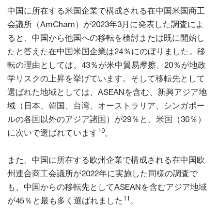
中国に所在する米国企業で構成される在中国米国商工
会議所（AmCham）が2023年3月に発表した調査によ
ると、中国から他国への移転を検討または既に開始し
たと答えた在中国米国企業は24％にのぼりました。移
転の理由としては、43％が米中貿易摩擦、20％が地政
学リスクの上昇を挙げています。そして移転先として
選ばれた地域としては、ASEANを含む、新興アジア地
域（日本、韓国、台湾、オーストラリア、シンガポー
ルの各国以外のアジア諸国）が29％と、米国（30％）
10
に次いで選ばれています
。
また、中国に所在する欧州企業で構成される在中国欧
州連合商工会議所が2022年に実施した同様の調査で
も、中国からの移転先としてASEANを含むアジア地域
11
が45％と最も多く選ばれました
。