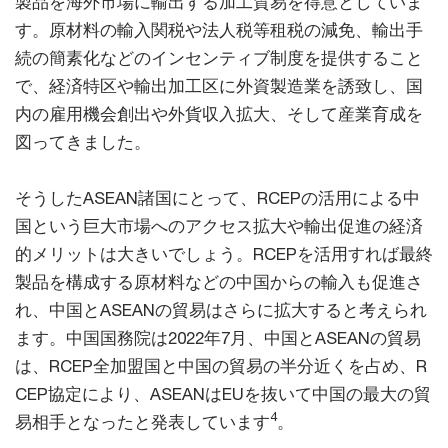
製品を海外市場に輸出する加工貿易を得意としていま
す。原材料の輸入関税や法人税等租税の減免、輸出手
続の簡素化などのインセンティブ制度を提供すること
で、経済特区や輸出加工区に外資製造業を誘致し、国
内の雇用機会創出や外貨収入拡大、そして産業育成を
図ってきました。
そうしたASEAN諸国にとって、RCEPの活用による中
国という巨大市場へのアクセス拡大や輸出促進の経済
的メリットは大きいでしょう。RCEPを活用すれば最終
製品を構成する原材料などの中国からの輸入も促進さ
れ、中国とASEANの貿易はさらに拡大すると考えられ
ます。中国国務院は2022年7月、中国とASEANの貿易
は、RCEP全加盟国と中国の貿易の半分近くを占め、R
CEP協定により、ASEANはEUを抜いて中国の最大の貿
4
易相手となったと発表しています
。