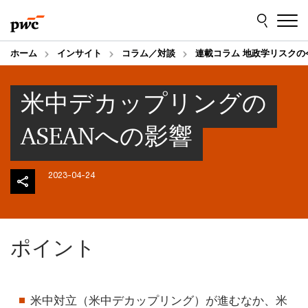
Skip
Skip
to
to
content
footer
ホーム
インサイト
コラム／対談
連載コラム 地政学リスクの
米中デカップリングの
ASEANへの影響
2023-04-24
ポイント
米中対立（米中デカップリング）が進むなか、米