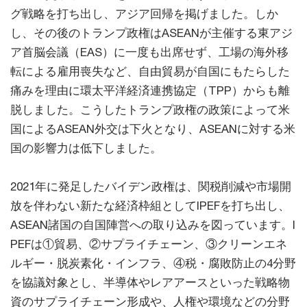
グ戦略を打ち出し、アジア回帰を掲げました。しか
し、その後のトランプ政権はASEANが主催する東アジ
ア首脳会議（EAS）に一度も出席せず、工場の海外移
転による雇用喪失など、自由貿易が自国にもたらした
痛みを理由に環太平洋経済連携協定（TPP）からも離
脱しました。こうしたトランプ政権の政策によって米
国によるASEAN外交は下火となり、ASEANに対する米
国の影響力は低下しました。
2021年に発足したバイデン政権は、関税削減や市場開
放を伴わない新たな経済枠組としてIPEFを打ち出し、
ASEAN諸国の自国陣営への取り込みを図っています。I
PEFは①貿易、②サプライチェーン、③クリーンエネ
ルギー・脱炭素化・インフラ、④税・腐敗防止の4分野
を協議対象とし、半導体やレアアースといった戦略物
資のサプライチェーン形成や、人権や環境などの分野