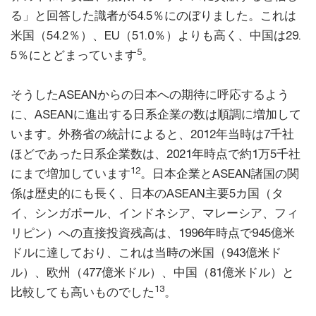
る」と回答した識者が54.5％にのぼりました。これは
米国（54.2％）、EU（51.0％）よりも高く、中国は29.
5
5％にとどまっています
。
そうしたASEANからの日本への期待に呼応するよう
に、ASEANに進出する日系企業の数は順調に増加して
います。外務省の統計によると、2012年当時は7千社
ほどであった日系企業数は、2021年時点で約1万5千社
12
にまで増加しています
。日本企業とASEAN諸国の関
係は歴史的にも長く、日本のASEAN主要5カ国（タ
イ、シンガポール、インドネシア、マレーシア、フィ
リピン）への直接投資残高は、1996年時点で945億米
ドルに達しており、これは当時の米国（943億米ド
ル）、欧州（477億米ドル）、中国（81億米ドル）と
13
比較しても高いものでした
。