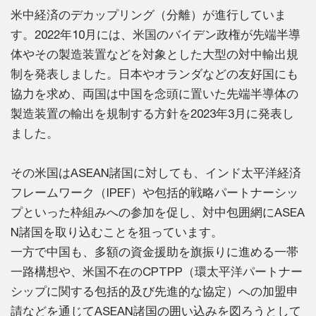
米中経済のデカップリング（分離）が進行していま
す。2022年10月には、米国のバイデン政権が先端半導
体やその製造装置などを対象とした大型の対中輸出規
制を発表しました。日本やオランダなどの友好国にも
協力を求め、両国は中国を念頭に置いた先端半導体の
製造装置の輸出を規制する方針を2023年3月に発表し
ました。
その米国はASEAN諸国に対しても、インド太平洋経済
フレームワーク（IPEF）や包括的戦略パートナーシッ
プといった枠組みへの参加を促し、対中包囲網にASEA
N諸国を取り込むことを狙っています。
一方で中国も、多額の資金援助を旗振りに進める一帯
一路構想や、米国不在のCPTPP（環太平洋パートナー
シップに関する包括的及び先進的な協定）への加盟申
請などを通じてASEAN諸国の囲い込みを図ろうとして