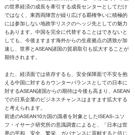
の世界経済の成長を牽引する成長センターとしてだけ
ではなく、東西両陣営が繰り広げる覇権争いに積極的
には参加しない地政学リスクのヘッジ先としての魅力
もあります。中国を完全に代替することはできないと
しても、今後ますます海外からの生産拠点の誘致が加
速し、世界とASEAN諸国の貿易取引も拡大することが
期待されます。
また、経済面では依存するも、安全保障面で不安を抱
える中国に対するカウンターバランスとしての日本に
対するASEAN諸国からの期待は今後も高まり、ASEAN
での日系企業のビジネスチャンスはますます拡大する
と考えられます。
前述のASEAN10カ国の識者を対象としたISEAS-ユソ
フ・イサーク研究所の意識調査によると、「日本は世
界の平和、安全、繁栄、ガバナンスに貢献すると信じ