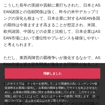
こうした長年の実績や貢献に裏打ちされた、日本とAS
EAN諸国との信頼関係は強く、昨今の米中デカップリ
ングの深化も相まって、日本企業に対するASEAN各国
の期待は今後ますます高まることが想定され、米国、
欧州諸国、中国などの企業と比較して、日本企業はAS
EAN市場において優位性やプレゼンスを確保しやすい
と考えられます。
ただし、東西両陣営の覇権争いが激化するなかで、AS
EAN市場を巡る競争関係が激化する可能性があること
も念頭に置く必要があります。先述のとおり、日本、
理解しました
米国、欧州の企業は中国からの移転先としてASEANが
好ましいと認識しています。また、中国企業も生産拠
このサイトでは、クッキーを使用して、より関連性の高いコンテンツや販
促資料をお客様に提供し、お客様の興味を理解してサイトを向上させるた
点のASEAN市場への移転を進めています。したがっ
めに、お客様の閲覧活動に関する情報を収集しています。 このサイトを
閲覧し続けることによって、あなたはクッキーの使用に同意します。 詳
て、日本企業としてはASEAN市場への進出を加速させ
細については、
クッキーポリシー
をご覧ください。
る他国企業との競争関係に打ち勝つための地域戦略が