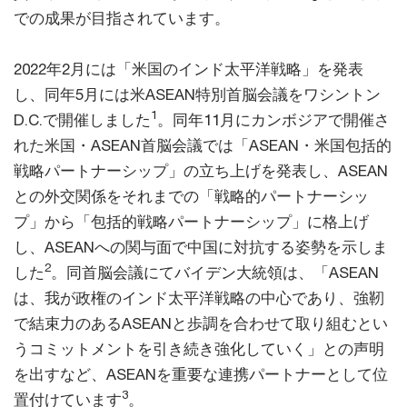
での成果が目指されています。
2022年2月には「米国のインド太平洋戦略」を発表
し、同年5月には米ASEAN特別首脳会議をワシントン
1
D.C.で開催しました
。同年11月にカンボジアで開催さ
れた米国・ASEAN首脳会議では「ASEAN・米国包括的
戦略パートナーシップ」の立ち上げを発表し、ASEAN
との外交関係をそれまでの「戦略的パートナーシッ
プ」から「包括的戦略パートナーシップ」に格上げ
し、ASEANへの関与面で中国に対抗する姿勢を示しま
2
した
。同首脳会議にてバイデン大統領は、「ASEAN
は、我が政権のインド太平洋戦略の中心であり、強靭
で結束力のあるASEANと歩調を合わせて取り組むとい
うコミットメントを引き続き強化していく」との声明
を出すなど、ASEANを重要な連携パートナーとして位
3
置付けています
。