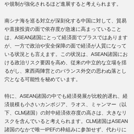
や規制が強化されるほど進展すると考えられます。
南シナ海を巡る対立が深刻化する中国に対して、貿易
や直接投資の面で依存度が急速に高まっていること
は、ASEAN諸国にとって経済面でプラスではあります
が、一方で政治や安全保障の面で経済が人質になって
いる状況とも言えます。この状況は、ASEAN諸国にお
ける政治リスク要因を高め、従来の中立的な立場を揺
るがし、東西両陣営とのバランス外交の思わぬ落とし
穴となる可能性を秘めています。
特に、ASEAN諸国の中でも経済発展が比較的遅れ、経
済規模も小さいカンボジア、ラオス、ミャンマー（以
下、CLM諸国）の対中経済依存度の高さは、大きなリ
スクを含んでいると考えられます。CLM諸国はASEAN
諸国のなかで唯一IPEFの枠組みに参加せず、代わりに