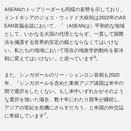
ASEANのトップリーダーも同様の姿勢を示しており、
インドネシアのジョコ・ウィドド大統領は2022年のAS
EAN首脳会談において、「（ASEANは）平和的な地域
として、いかなる大国の代理とならず、一貫して国際
法を擁護する世界的安定の錨とならなくてはいけな
い。私たちの地域において現在の地政学的動向を新冷
6
戦に変えてはいけない」と述べています
。
また、シンガポールのリー・シェンロン首相も2020
年、「シンガポールを含めた東南アジア諸国は米中の
間で選択をしたくない。もし米中いずれかがそのよう
な選択を強いた場合、数十年にわたり競争が継続し、
アジアの世紀を危機にさらすだろう」と米国の外交誌
7
に寄稿しています
。