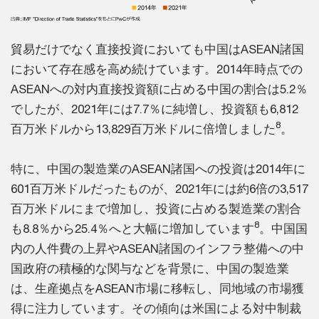
貿易だけでなく直接投資においても中国はASEAN諸国
において存在感を高め続けています。2014年時点での
ASEANへの対内直接投資額に占める中国の割合は5.2％
でしたが、2021年には7.7％に純増し、投資額も6,812
8
百万米ドルから13,829百万米ドルに倍増しました
。
特に、中国の製造業のASEAN諸国への投資は2014年に
601百万米ドルだったものが、2021年には約6倍の3,517
百万米ドルにまで増加し、投資に占める製造業の割合
8
も8.8％から25.4％へと大幅に増加しています
。中国国
内の人件費の上昇やASEAN諸国のインフラ整備への中
国政府の積極的な関与などを背景に、中国の製造業
は、生産拠点をASEAN市場に移転し、同地域の市場獲
得に注力しています。その傾向は米国による対中制裁