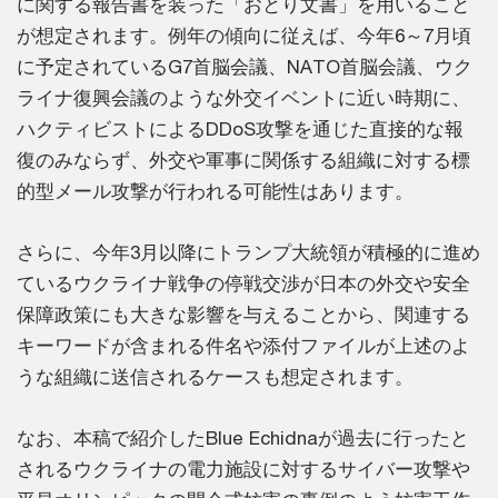
に関する報告書を装った「おとり文書」を用いること
が想定されます。例年の傾向に従えば、今年6～7月頃
に予定されているG7首脳会議、NATO首脳会議、ウク
ライナ復興会議のような外交イベントに近い時期に、
ハクティビストによるDDoS攻撃を通じた直接的な報
復のみならず、外交や軍事に関係する組織に対する標
的型メール攻撃が行われる可能性はあります。
さらに、今年3月以降にトランプ大統領が積極的に進め
ているウクライナ戦争の停戦交渉が日本の外交や安全
保障政策にも大きな影響を与えることから、関連する
キーワードが含まれる件名や添付ファイルが上述のよ
うな組織に送信されるケースも想定されます。
なお、本稿で紹介したBlue Echidnaが過去に行ったと
されるウクライナの電力施設に対するサイバー攻撃や