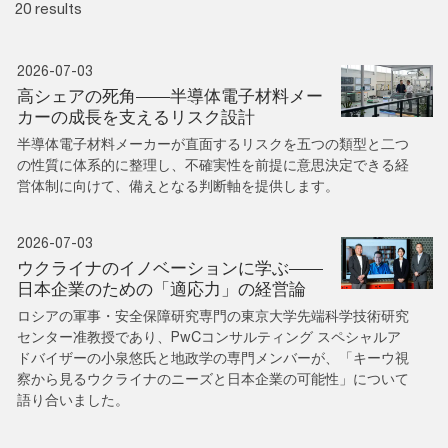
20 results
2026-07-03
高シェアの死角――半導体電子材料メー
カーの成長を支えるリスク設計
半導体電子材料メーカーが直面するリスクを五つの類型と二つ
の性質に体系的に整理し、不確実性を前提に意思決定できる経
営体制に向けて、備えとなる判断軸を提供します。
2026-07-03
ウクライナのイノベーションに学ぶ——
日本企業のための「適応力」の経営論
ロシアの軍事・安全保障研究専門の東京大学先端科学技術研究
センター准教授であり、PwCコンサルティング スペシャルア
ドバイザーの小泉悠氏と地政学の専門メンバーが、「キーウ視
察から見るウクライナのニーズと日本企業の可能性」について
語り合いました。