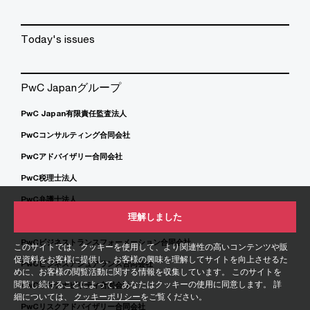
Today's issues
PwC Japanグループ
PwC Japan有限責任監査法人
PwCコンサルティング合同会社
PwCアドバイザリー合同会社
PwC税理士法人
PwC弁護士法人
理解しました
PwC Japan合同会社
PwCビジネストランスフォーメーション合同会社
このサイトでは、クッキーを使用して、より関連性の高いコンテンツや販
促資料をお客様に提供し、お客様の興味を理解してサイトを向上させるた
PwCビジネスアシュアランス合同会社
めに、お客様の閲覧活動に関する情報を収集しています。 このサイトを
閲覧し続けることによって、あなたはクッキーの使用に同意します。 詳
PwCサステナビリティ合同会社
細については、
クッキーポリシー
をご覧ください。
PwCリスクアドバイザリー合同会社