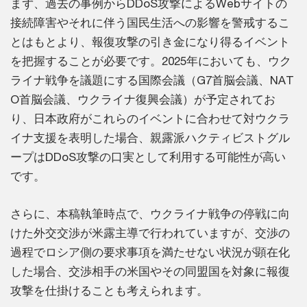
まず、過去の事例からDDoS攻撃によるWebサイトの
接続障害やそれに伴う国民生活への影響を警戒するこ
とはもとより、報復攻撃の引き金になり得るイベント
を把握することが必要です。2025年においても、ウク
ライナ戦争を議題にする国際会議（G7首脳会議、NAT
O首脳会議、ウクライナ復興会議）が予定されてお
り、日本政府がこれらのイベントに合わせて対ウクラ
イナ支援を表明した場合、親露派ハクティビストグル
ープはDDoS攻撃の口実として利用する可能性が高い
です。
さらに、本稿執筆時点で、ウクライナ戦争の停戦に向
けた外交交渉が米露主導で行われていますが、交渉の
過程でロシア側の要求事項を満たせない状況が顕在化
した場合、交渉相手の米国やその同盟国を対象に報復
攻撃を仕掛けることも考えられます。