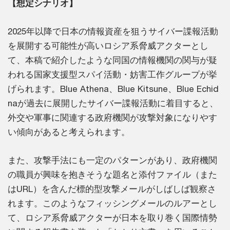
【想定シナリオ】
2025年以降で日本の情報資産を狙うサイバー諜報活動
を展開する可能性が高いロシア系脅威アクターとし
て、本稿で紹介したような同国の情報機関の関与が疑
われる国家支援型スパイ活動・妨害工作グループが挙
げられます。Blue Athena、Blue Kitsune、Blue Echid
naが過去に展開したサイバー諜報活動に着目すると、
外交や軍事に関連する政府機関が攻撃対象になりやす
い傾向があると考えられます。
また、攻撃手法にも一定のパターンがあり、政府機関
の職員が興味を抱きそうな題名と添付ファイル（また
はURL）を含んだ標的型攻撃メールがしばしば観察さ
れます。このようなフィッシングメールのルアーとし
て、ロシア系脅威アクターが日本を取り巻く国際情勢