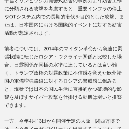
平昌オリンピックの開会式妨害の事例のよう妨害工作
に分類される攻撃を考慮すると、重要インフラの停止
やOTシステム内での長期的潜伏を目的とした攻撃、ま
たは、日本国内における国際的イベントに対する妨害
活動が想定されます。
前者については、2014年のマイダン革命から急速に緊
張状態に転じたロシア・ウクライナ関係と比較した場
合、日露関係が同様の水準に達しているとは言い難
く、トランプ政権の対露政策に不信感を覚えた欧州諸
国の軍備増強路線に対するロシアの警戒感に鑑みる
と、現状では日本の国民生活に直接的かつ破壊的な影
響を及ぼすサイバー攻撃を仕掛ける動機は弱いと推察
できます。
一方、今年4月13日から開催予定の大阪・関西万博で
は、ウクライナがパビリオンを出展することになって