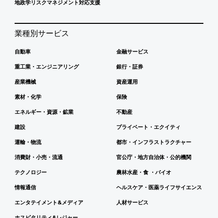
地政学リスクマネジメント対応支援
業種別サービス
自動車
金融サービス
重工業・エンジニアリング
銀行・証券
産業機械
資産運用
素材・化学
保険
エネルギー・資源・鉱業
不動産
建設
プライベート・エクイティ
運輸・物流
都市・インフラストラクチャー
消費財・小売・流通
官公庁・地方自治体・公的機関
テクノロジー
農林水産・食 ・バイオ
情報通信
ヘルスケア・医薬ライフサイエンス
エンタテイメント&メディア
人材サービス
ホスピタリティ&レジャー