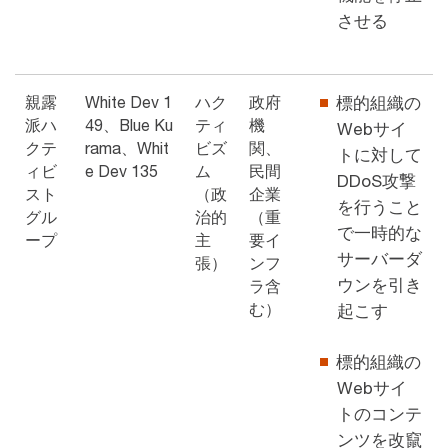
させる
親露
White Dev 1
ハク
政府
標的組織の
派ハ
49、Blue Ku
ティ
機
Webサイ
クテ
rama、Whit
ビズ
関、
トに対して
ィビ
e Dev 135
ム
民間
DDoS攻撃
スト
（政
企業
を行うこと
グル
治的
（重
で一時的な
ープ
主
要イ
サーバーダ
張）
ンフ
ウンを引き
ラ含
む）
起こす
標的組織の
Webサイ
トのコンテ
ンツを改竄