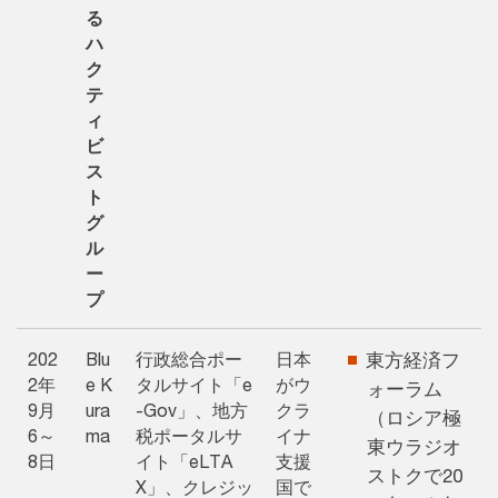
る
ハ
ク
テ
ィ
ビ
ス
ト
グ
ル
ー
プ
202
Blu
行政総合ポー
日本
東方経済フ
2年
e K
タルサイト「e
がウ
ォーラム
9月
ura
-Gov」、地方
クラ
（ロシア極
6～
ma
税ポータルサ
イナ
東ウラジオ
8日
イト「eLTA
支援
ストクで20
X」、クレジッ
国で