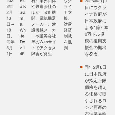
202
Blu
石油業界団体
ウク
2023年2月1
3年
e K
や鉄道会社の
ライ
日にウクラ
2月
ura
ほか、政府機
ナ支
イナ政府が
13
m
関、電気機器
援、
日本政府に
日～
a、
メーカー、建
対露
よる1億7,00
18
Wh
設機械メーカ
経済
0万ドル規
日、
ite
ーや証券会社
制裁
模の復興支
同年
De
等のWebサイ
を批
援金の拠出
3月
v 1
トでアクセス
判
1日
49
障害が発生
を発表
同年2月6日
に日本政府
が指定上限
価格を超え
る価格で取
引されるロ
シア原産の
石油製品輸