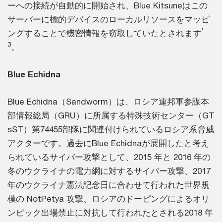
ーへの接続が自動的に開始され、Blue Kitsuneはこの
サーバーに標的デバイスのローカルリソースをマッピ
*
ングすることで機密情報を窃取していたとされます
3
。
Blue Echidna
Blue Echidna（Sandworm）は、ロシア連邦軍参謀本
部情報総局（GRU）に所属する特殊技術センター（GT
sST）第74455部隊に関連付けられているロシア系脅威
アクターです。過去にBlue Echidnaが展開したと考え
られているサイバー攻撃として、2015 年と 2016 年の
冬のウクライナの電力網に対するサイバー攻撃、2017
年のウクライナ憲法記念日に合わせて行われた世界規
模の NotPetya 攻撃、ロシアのドーピングによるオリ
ンピック出場禁止に対抗して行われたとされる2018 年