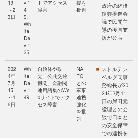
19
v 1
トでアクセス
援を
政府の経済
～2
4
障害
批判
復興推進会
3日
9、
議で民間主
Wh
導の復興支
ite
援が公表
De
v 1
35
202
Wh
自治体や政
NA
ストルテン
4年
ite
党、公共交通
TO
ベルグ同事
7月
De
機関、金融関
との
務総長が20
15
v 1
連用語集のWe
軍事
24年2月11
～1
49
bサイトでアク
連携
日の岸田元
6日
セス障害
強化
総理との会
を批
談で日本と
判
の安全保障
での連携を