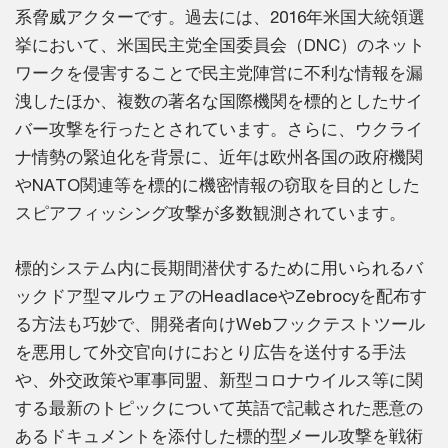
系脅威アクターです。過去には、2016年米国大統領選
挙において、米国民主党全国委員会（DNC）のネット
ワークを侵害することで民主党陣営に不利な情報を漏
洩したほか、複数の著名な国際機関を標的としたサイ
バー攻撃を行ったとされています。さらに、ウクライ
ナ情勢の緊迫化を背景に、近年は欧州各国の政府機関
やNATO関連等を標的に機密情報の窃取を目的とした
スピアフィッシング攻撃が多数観測されています。
標的システム内に長期間潜伏するために用いられるバ
ックドア型マルウェアのHeadlaceやZebrocyを配布す
る方法も巧妙で、開発者向けWebフックテストツール
を悪用して外交官向けにおとり広告を送付する手法
や、外交政策や軍事同盟、新型コロナウイルス等に関
する最新のトピックについて英語で記載された悪意の
あるドキュメントを添付した標的型メール攻撃を戦術