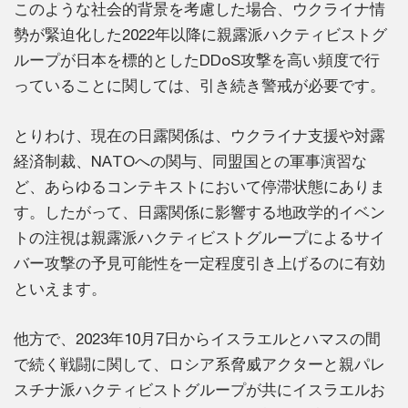
このような社会的背景を考慮した場合、ウクライナ情
勢が緊迫化した2022年以降に親露派ハクティビストグ
ループが日本を標的としたDDoS攻撃を高い頻度で行
っていることに関しては、引き続き警戒が必要です。
とりわけ、現在の日露関係は、ウクライナ支援や対露
経済制裁、NATOへの関与、同盟国との軍事演習な
ど、あらゆるコンテキストにおいて停滞状態にありま
す。したがって、日露関係に影響する地政学的イベン
トの注視は親露派ハクティビストグループによるサイ
バー攻撃の予見可能性を一定程度引き上げるのに有効
といえます。
他方で、2023年10月7日からイスラエルとハマスの間
で続く戦闘に関して、ロシア系脅威アクターと親パレ
スチナ派ハクティビストグループが共にイスラエルお