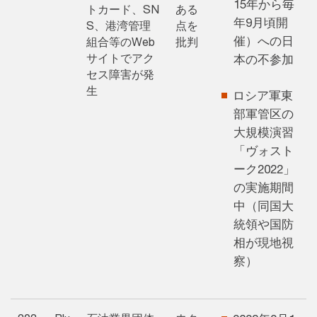
15年から毎
トカード、SN
ある
年9月頃開
S、港湾管理
点を
催）への日
組合等のWeb
批判
サイトでアク
本の不参加
セス障害が発
生
ロシア軍東
部軍管区の
大規模演習
「ヴォスト
ーク2022」
の実施期間
中（同国大
統領や国防
相が現地視
察）