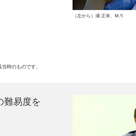
（左から）浦 正幸、M.Y.
載当時のものです。
の難易度を