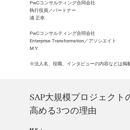
PwCコンサルティング合同会社
執行役員／パートナー
浦 正幸
PwCコンサルティング合同会社
Enterprise Transformation／アソシエイト
M.Y.
※法人名、役職、インタビューの内容などは掲
SAP大規模プロジェクト
高める3つの理由
M.Y.：