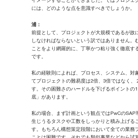
イメージすることができました。ではプロジェ
には、どのような点を意識すべきでしょうか。
浦：
前提として、プロジェクトが大規模であるが故
しなければならないという訳ではありません。
ことをより網羅的に、丁寧かつ粘り強く徹底す
です。
私の経験則によれば、プロセス、システム、対
てプロジェクトの難易度は2倍、3倍ではなく、
す。その困難さのハードルを下げるポイントの
底」があります。
私の場合、まず計画という観点ではPwCのSA
生じうるタスクや工数をしっかりと積み上げる
す。もちろん構想策定段階において全ての業務
ことは困難です。それでも類似事業などから試