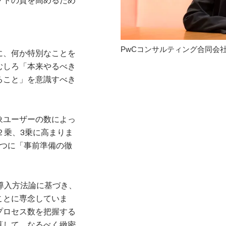
クトの質を高めるため
PwCコンサルティング合同会社 Enter
に、何か特別なことを
むしろ「本来やるべき
ること」を意識すべき
象ユーザーの数によっ
２乗、3乗に高まりま
1つに「事前準備の徹
P導入方法論に基づき、
ことに専念していま
プロセス数を把握する
算して、なるべく緻密