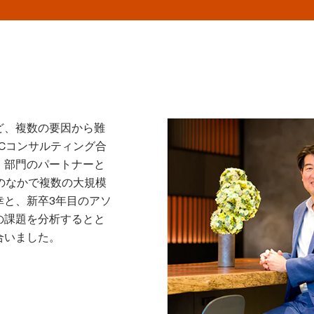
ど、複数の要因から難
Cコンサルティング合
下、ET）部門のパートナーと
のなかで複数の大規模
幸と、新卒3年目のアソ
の課題を分析するとと
合いました。