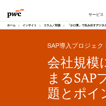
Skip
Skip
to
to
サービス
content
footer
ホーム
インサイト
コラム／対談
「かけ算」で生み出すデジタ
SAP導入プロジェク
会社規模
まるSA
題とポイ