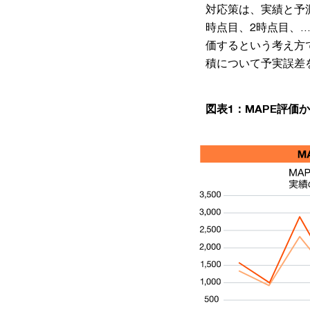
対応策は、実績と予
時点目、2時点目、
価するという考え方で
積について予実誤差
図表1：MAPE評価