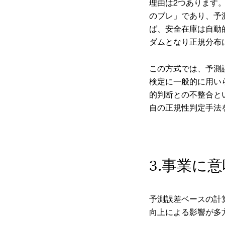
理由は2つあります
のブレ」であり、予
ば、安全在庫は自動
ダムとなり正規分布
この方式では、予測
検定に一般的に用い
的判断との不整合と
自の正規性判定手法
3.事業に
予測誤差ベースの計
向上による影響が多方