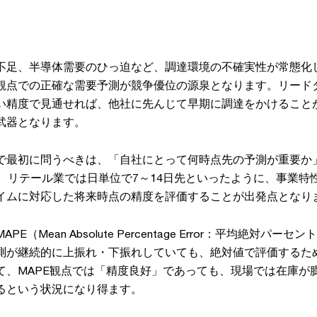
不足、半導体需要のひっ迫など、調達環境の不確実性が常態化
観点での正確な需要予測が競争優位の源泉となります。リード
い精度で見通せれば、他社に先んじて早期に調達をかけること
武器となります。
で最初に問うべきは、「自社にとって何時点先の予測が重要か
先、リテール業では日単位で7～14日先といったように、事業特
イムに対応した将来時点の精度を評価することが出発点となり
E（Mean Absolute Percentage Error：平均絶対パ
測が継続的に上振れ・下振れしていても、絶対値で評価するた
て、MAPE観点では「精度良好」であっても、現場では在庫が
るという状況になり得ます。