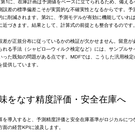
。第1に、在庫計画は予測値をベースに立てられるため、備える
測誤差の標準偏差こそが実質的な不確実性となるからです。予
的に削減されます。第2に、予測モデルが有効に機能していれ
に近づきます。結果として、計算式の前提とも整合するのです
誤差が正規分布に従っているかの検証が欠かせません。留意が
られる手法（シャピロ―ウィルク検定など）には、サンプルサ
いった既知の問題がある点です。MDFでは、こうした汎用検定
を提供しています。
意味をなす精度評価・安全在庫へ
算を導入すると、予測精度評価と安全在庫基準がロジカルにつ
面の経営KPIに波及します。