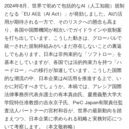
2024年8月、世界で初めて包括的なAI（人工知能）規制
となる「EU AI法（AI Act）」が発効しました。AIの活
用が期待される一方で、そのリスクへの懸念も高ま
り、各国や国際機関が相次いでガイドラインや規制案
を打ち出しています。こうした動きは、グローバルで
統一された規制枠組みがいまだ存在しないことの裏返
しでもあります。日本は非拘束的な「ソフトロー」を
基本としていますが、各国では法的拘束力を持つ「ハ
ードロー」への移行が加速しています。こうした国際
的な潮流の中、日本企業はAI活用を推進する上で、い
かに対応すべきでしょうか。本稿では、アレシア国際
法律事務所代表弁護士の有本真由氏、慶應義塾大学大
学院特任准教授の吉永京子氏、PwC Japan有限責任監
査法人パートナーの宮村和谷が、世界の最新動向を踏
まえつつ、日本企業に求められる戦略と実務対応につ
いて考察します。（本文敬称略）