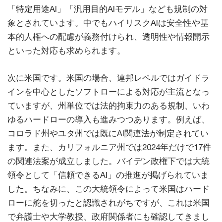
「特定用途AI」「汎用目的AIモデル」なども規制の対
象とされています。中でもハイリスクAIは安全性や基
本的人権への配慮が義務付けられ、透明性や情報開示
といった対応も求められます。
次に米国です。米国の場合、連邦レベルではガイドラ
インを中心としたソフトローによる対応が主流となっ
ていますが、州単位では法的拘束力のある規制、いわ
ゆるハードローの導入も進みつつあります。例えば、
コロラド州やユタ州では既にAI関連法が制定されてい
ます。また、カリフォルニア州では2024年だけで17件
の関連法案が成立しました。バイデン政権下では大統
領令として「信頼できるAI」の推進が掲げられていま
した。ちなみに、この大統領令によって米国はハード
ローに舵を切ったと認識されがちですが、これは米国
で弁護士や大学教授、政府関係者にも確認してきまし