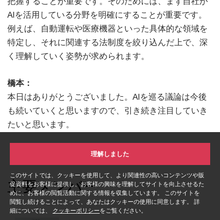
把握することが重要です。そのためには、まず自社が
AIを活用している分野を明確にすることが重要です。
例えば、自動運転や医療機器といった具体的な領域を
特定し、それに関連する法制度を絞り込んだ上で、深
く理解していく姿勢が求められます。
橋本：
本日はありがとうございました。AIを巡る議論は今後
も続いていくと思いますので、引き続き注目していき
たいと思います。
理解しました
このサイトでは、クッキーを使用して、より関連性の高いコンテンツや販
主要メンバー
促資料をお客様に提供し、お客様の興味を理解してサイトを向上させるた
めに、お客様の閲覧活動に関する情報を収集しています。 このサイトを
閲覧し続けることによって、あなたはクッキーの使用に同意します。 詳
細については、
クッキーポリシー
をご覧ください。