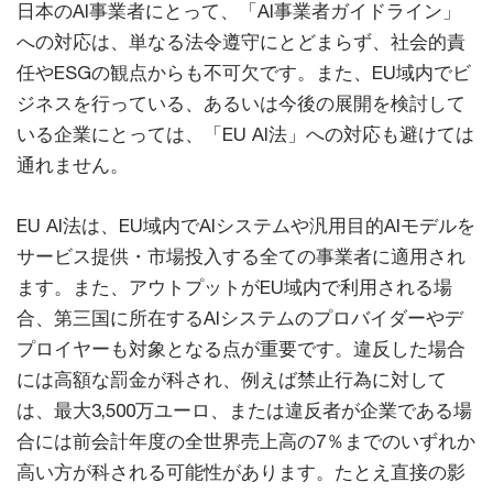
日本のAI事業者にとって、「AI事業者ガイドライン」
への対応は、単なる法令遵守にとどまらず、社会的責
任やESGの観点からも不可欠です。また、EU域内でビ
ジネスを行っている、あるいは今後の展開を検討して
いる企業にとっては、「EU AI法」への対応も避けては
通れません。
EU AI法は、EU域内でAIシステムや汎用目的AIモデルを
サービス提供・市場投入する全ての事業者に適用され
ます。また、アウトプットがEU域内で利用される場
合、第三国に所在するAIシステムのプロバイダーやデ
プロイヤーも対象となる点が重要です。違反した場合
には高額な罰金が科され、例えば禁止行為に対して
は、最大3,500万ユーロ、または違反者が企業である場
合には前会計年度の全世界売上高の7％までのいずれか
高い方が科される可能性があります。たとえ直接の影