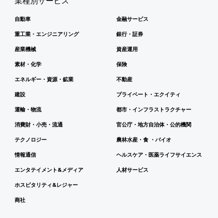
業種別サービス
自動車
金融サービス
重工業・エンジニアリング
銀行・証券
産業機械
資産運用
素材・化学
保険
エネルギー・資源・鉱業
不動産
建設
プライベート・エクイティ
運輸・物流
都市・インフラストラクチャー
消費財・小売・流通
官公庁・地方自治体・公的機関
テクノロジー
農林水産・食 ・バイオ
情報通信
ヘルスケア・医薬ライフサイエンス
エンタテイメント&メディア
人材サービス
ホスピタリティ&レジャー
商社