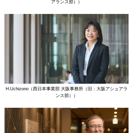
アランス部））
H.Uchizono（西日本事業部 大阪事務所（旧：大阪アシュアラ
ンス部））