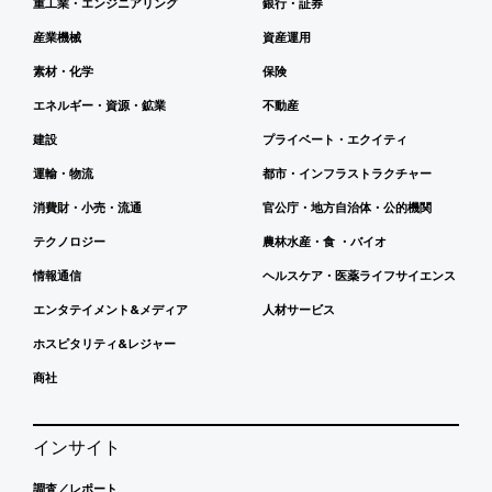
重工業・エンジニアリング
銀行・証券
産業機械
資産運用
素材・化学
保険
エネルギー・資源・鉱業
不動産
建設
プライベート・エクイティ
運輸・物流
都市・インフラストラクチャー
消費財・小売・流通
官公庁・地方自治体・公的機関
テクノロジー
農林水産・食 ・バイオ
情報通信
ヘルスケア・医薬ライフサイエンス
エンタテイメント&メディア
人材サービス
ホスピタリティ&レジャー
商社
インサイト
調査／レポート