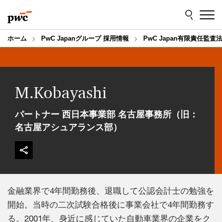
Skip
Skip
to
to
content
footer
ホーム
PwC Japanグループ 採用情報
PwC Japan有限責任監査
M.Kobayashi
パートナー 西日本事業部 名古屋事務所（旧：
名古屋アシュアランス部）
金融業界で4年間勤務後、退職して公認会計士の勉強を
開始。当時の二次試験合格後に事業会社で4年間勤務す
る。2001年、身近に感じていた自動車業界の企業をク