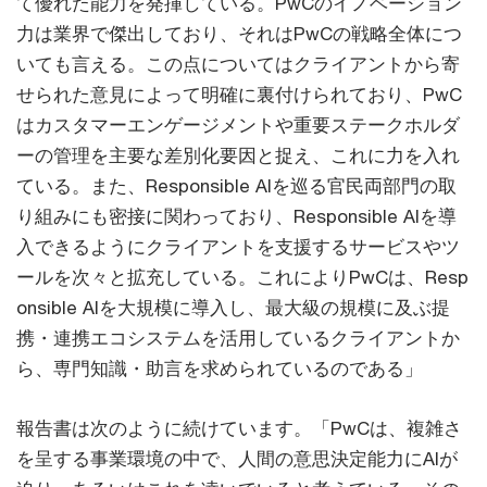
て優れた能力を発揮している。PwCのイノベーション
力は業界で傑出しており、それはPwCの戦略全体につ
いても言える。この点についてはクライアントから寄
せられた意見によって明確に裏付けられており、PwC
はカスタマーエンゲージメントや重要ステークホルダ
ーの管理を主要な差別化要因と捉え、これに力を入れ
ている。また、Responsible AIを巡る官民両部門の取
り組みにも密接に関わっており、Responsible AIを導
入できるようにクライアントを支援するサービスやツ
ールを次々と拡充している。これによりPwCは、Resp
onsible AIを大規模に導入し、最大級の規模に及ぶ提
携・連携エコシステムを活用しているクライアントか
ら、専門知識・助言を求められているのである」
報告書は次のように続けています。「PwCは、複雑さ
を呈する事業環境の中で、人間の意思決定能力にAIが