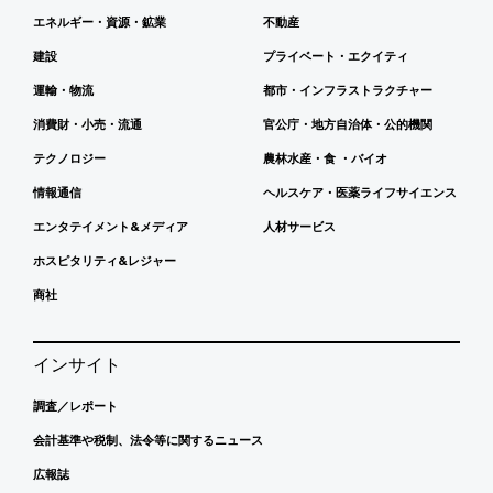
エネルギー・資源・鉱業
不動産
建設
プライベート・エクイティ
運輸・物流
都市・インフラストラクチャー
消費財・小売・流通
官公庁・地方自治体・公的機関
テクノロジー
農林水産・食 ・バイオ
情報通信
ヘルスケア・医薬ライフサイエンス
エンタテイメント&メディア
人材サービス
ホスピタリティ&レジャー
商社
インサイト
調査／レポート
会計基準や税制、法令等に関するニュース
広報誌