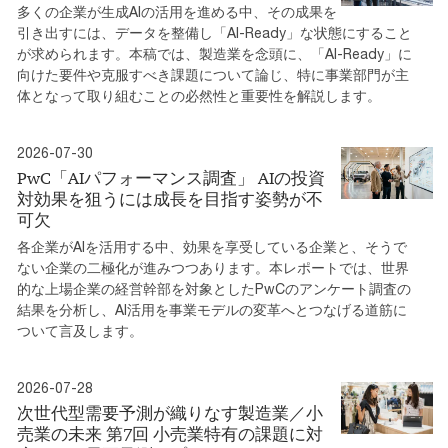
多くの企業が生成AIの活用を進める中、その成果を
引き出すには、データを整備し「AI-Ready」な状態にすること
が求められます。本稿では、製造業を念頭に、「AI-Ready」に
向けた要件や克服すべき課題について論じ、特に事業部門が主
体となって取り組むことの必然性と重要性を解説します。
2026-07-30
PwC「AIパフォーマンス調査」 AIの投資
対効果を狙うには成長を目指す姿勢が不
可欠
各企業がAIを活用する中、効果を享受している企業と、そうで
ない企業の二極化が進みつつあります。本レポートでは、世界
的な上場企業の経営幹部を対象としたPwCのアンケート調査の
結果を分析し、AI活用を事業モデルの変革へとつなげる道筋に
ついて言及します。
2026-07-28
次世代型需要予測が織りなす製造業／小
売業の未来 第7回 小売業特有の課題に対