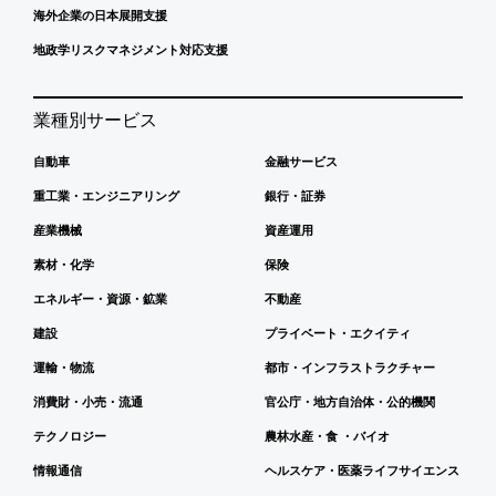
海外企業の日本展開支援
地政学リスクマネジメント対応支援
業種別サービス
自動車
金融サービス
重工業・エンジニアリング
銀行・証券
産業機械
資産運用
素材・化学
保険
エネルギー・資源・鉱業
不動産
建設
プライベート・エクイティ
運輸・物流
都市・インフラストラクチャー
消費財・小売・流通
官公庁・地方自治体・公的機関
テクノロジー
農林水産・食 ・バイオ
情報通信
ヘルスケア・医薬ライフサイエンス