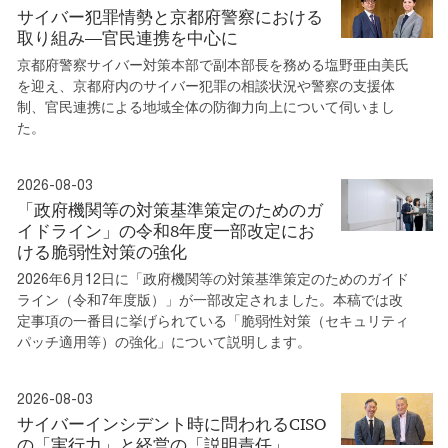
サイバー犯罪情勢と京都府警察における
取り組み―官民連携を中心に
京都府警察サイバー対策本部で副本部長を務める塩野亜由美氏
を迎え、京都府内のサイバー犯罪の相談状況や警察の支援体
制、官民連携による地域全体の防御力向上について伺いまし
た。
2026-08-03
「政府機関等の対策基準策定のためのガ
イドライン」の令和8年度一部改定にお
ける脆弱性対策の強化
2026年6月12日に「政府機関等の対策基準策定のためのガイド
ライン（令和7年度版）」が一部改定されました。本稿では改
定事項の一番目に挙げられている「脆弱性対策（セキュリティ
パッチ適用等）の強化」について説明します。
2026-08-03
サイバーインシデント時に問われるCISO
の「実行力」と経営の「説明責任」