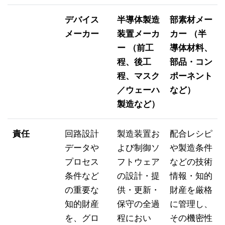
デバイス
半導体製造
部素材メー
メーカー
装置メーカ
カー （半
ー （前工
導体材料、
程、後工
部品・コン
程、マスク
ポーネント
／ウェーハ
など）
製造など）
責任
回路設計
製造装置お
配合レシピ
データや
よび制御ソ
や製造条件
プロセス
フトウェア
などの技術
条件など
の設計・提
情報・知的
の重要な
供・更新・
財産を厳格
知的財産
保守の全過
に管理し、
を、グロ
程におい
その機密性