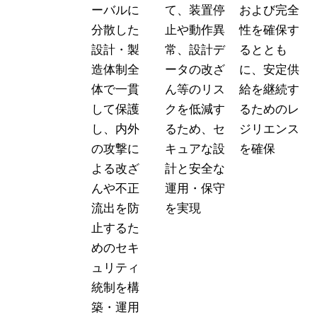
ーバルに
て、装置停
および完全
分散した
止や動作異
性を確保す
設計・製
常、設計デ
るととも
造体制全
ータの改ざ
に、安定供
体で一貫
ん等のリス
給を継続す
して保護
クを低減す
るためのレ
し、内外
るため、セ
ジリエンス
の攻撃に
キュアな設
を確保
よる改ざ
計と安全な
んや不正
運用・保守
流出を防
を実現
止するた
めのセキ
ュリティ
統制を構
築・運用