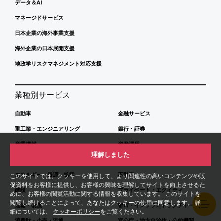
データ＆AI
マネージドサービス
日本企業の海外事業支援
海外企業の日本展開支援
地政学リスクマネジメント対応支援
業種別サービス
自動車
金融サービス
重工業・エンジニアリング
銀行・証券
産業機械
資産運用
理解しました
素材・化学
保険
エネルギー・資源・鉱業
不動産
このサイトでは、クッキーを使用して、より関連性の高いコンテンツや販
促資料をお客様に提供し、お客様の興味を理解してサイトを向上させるた
建設
プライベート・エクイティ
めに、お客様の閲覧活動に関する情報を収集しています。 このサイトを
閲覧し続けることによって、あなたはクッキーの使用に同意します。 詳
運輸・物流
都市・インフラストラクチャー
細については、
クッキーポリシー
をご覧ください。
消費財・小売・流通
官公庁・地方自治体・公的機関