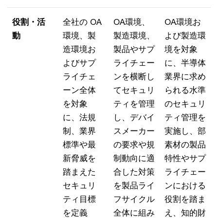
役割・活
全社の OA
OA環境、
OA環境お
動
環境、製
製造環境、
よび製造環
造環境お
製品やサプ
境を対象
よびサプ
ライチェー
に、半導体
ライチェ
ンを横断し
業界に求め
ーン全体
てセキュリ
られる水準
を対象
ティを管理
のセキュリ
に、法規
し、デバイ
ティ管理を
制、業界
スメーカー
実施し、部
標準や最
の要求や規
素材の製品
新脅威を
制動向に適
特性やサプ
踏まえた
合した対策
ライチェー
セキュリ
を製品ライ
ンにおける
ティ目標
フサイクル
役割を踏ま
を定義
全体に組み
え、知的財