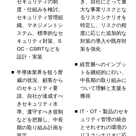
セキュリティの制
き、自社にとって重
度・仕組みを検討。
大な事業リスクとな
セキュリティ管理組
るリスクシナリオを
織、マネジメントシ
特定し、リスクの程
ステム、標準的なセ
度に応じた追加的な
キュリティ対策、S
対策の導入や既存対
OC・CSIRTなどを
策を強化
設計・実装
経営層へのインプッ
半導体業界を狙う脅
トを継続的に行い、
威の状況、顧客から
中長期の取り組みに
のセキュリティ要
ついて理解と支援を
請、自社が達成すべ
獲得
きセキュリティ水
IT・OT・製品のセキ
準、遵守すべき規制
ュリティ管理の統合
などを把握し、中長
とそれぞれの環境の
期の取り組み計画を
リスクシナリオに応
策定