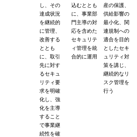
し、その
込むととも
産の保護、
達成状況
に、事業部
供給影響の
を継続的
門主導の対
最小化、関
に管理、
応を含めた
連規制への
改善する
セキュリテ
適合を目的
ととも
ィ管理を統
としたセキ
に、取引
合的に運用
ュリティ対
先に対す
策を講じ、
るセキュ
継続的なリ
リティ要
スク管理を
求を明確
行う
化し、強
化を主導
すること
で事業継
続性を確