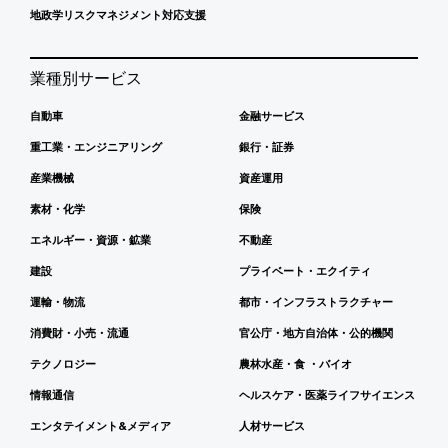
地政学リスクマネジメント対応支援
業種別サービス
自動車
金融サービス
重工業・エンジニアリング
銀行・証券
産業機械
資産運用
素材・化学
保険
エネルギー・資源・鉱業
不動産
建設
プライベート・エクイティ
運輸・物流
都市・インフラストラクチャー
消費財・小売・流通
官公庁・地方自治体・公的機関
テクノロジー
農林水産・食 ・バイオ
情報通信
ヘルスケア・医薬ライフサイエンス
エンタテイメント&メディア
人材サービス