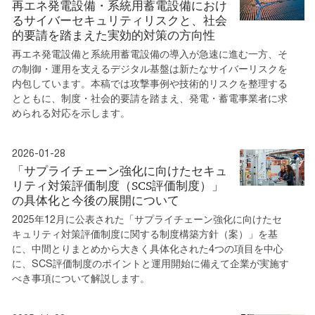
再エネ発電設備・系統用蓄電設備におけ
るサイバーセキュリティリスクと、社会
的要請を踏まえた実効的対策の方向性
再エネ発電設備と系統用蓄電設備の導入が急速に進む一方、そ
の制御・運用を支えるデジタル基盤は新たなサイバーリスクを
内包しています。本稿では攻撃事例や技術的リスクを整理する
とともに、制度・社会的要請を踏まえ、発電・蓄電事業者に求
められる対応を示します。
2026-01-28
「サプライチェーン強化に向けたセキュ
リティ対策評価制度（SCS評価制度）」
の具体化と今後の展開について
2025年12月に公表された「サプライチェーン強化に向けたセ
キュリティ対策評価制度に関する制度構築方針（案）」を基
に、中間とりまとめから大きく具体化された4つの項目を中心
に、SCS評価制度のポイントと運用開始に備えて企業が実施す
べき事項について解説します。