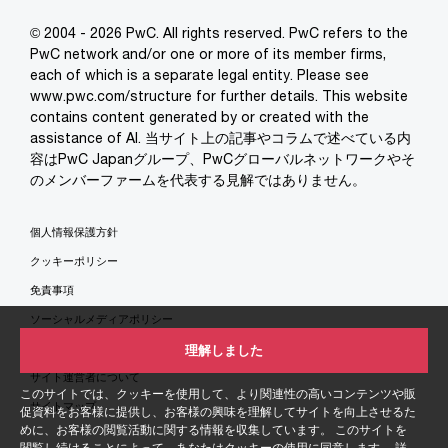
© 2004 - 2026 PwC. All rights reserved. PwC refers to the
PwC network and/or one or more of its member firms,
each of which is a separate legal entity. Please see
www.pwc.com/structure for further details. This website
contains content generated by or created with the
assistance of AI. 当サイト上の記事やコラムで述べている内
容はPwC Japanグループ、PwCグローバルネットワークやそ
のメンバーファームを代表する見解ではありません。
個人情報保護方針
クッキーポリシー
免責事項
ソーシャルメディアポリシー
特定商取引法に基づく表示
理解しました
サイト運営者について
このサイトでは、クッキーを使用して、より関連性の高いコンテンツや販
サイトマップ
促資料をお客様に提供し、お客様の興味を理解してサイトを向上させるた
めに、お客様の閲覧活動に関する情報を収集しています。 このサイトを
閲覧し続けることによって、あなたはクッキーの使用に同意します。 詳