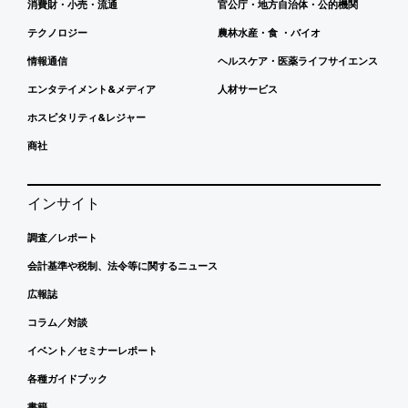
消費財・小売・流通
官公庁・地方自治体・公的機関
テクノロジー
農林水産・食 ・バイオ
情報通信
ヘルスケア・医薬ライフサイエンス
エンタテイメント&メディア
人材サービス
ホスピタリティ&レジャー
商社
インサイト
調査／レポート
会計基準や税制、法令等に関するニュース
広報誌
コラム／対談
イベント／セミナーレポート
各種ガイドブック
書籍