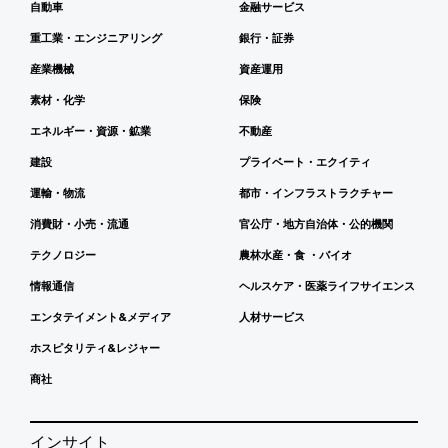
自動車
金融サービス
重工業・エンジニアリング
銀行・証券
産業機械
資産運用
素材・化学
保険
エネルギー・資源・鉱業
不動産
建設
プライベート・エクイティ
運輸・物流
都市・インフラストラクチャー
消費財・小売・流通
官公庁・地方自治体・公的機関
テクノロジー
農林水産・食 ・バイオ
情報通信
ヘルスケア・医薬ライフサイエンス
エンタテイメント&メディア
人材サービス
ホスピタリティ&レジャー
商社
インサイト