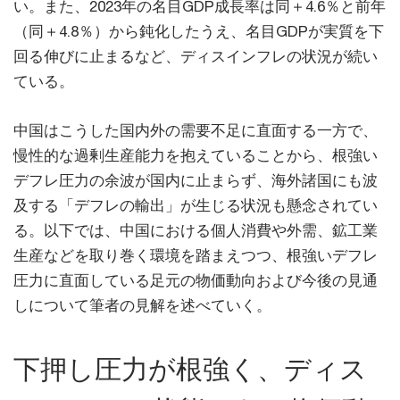
い。また、2023年の名目GDP成長率は同＋4.6％と前年
（同＋4.8％）から鈍化したうえ、名目GDPが実質を下
回る伸びに止まるなど、ディスインフレの状況が続い
ている。
中国はこうした国内外の需要不足に直面する一方で、
慢性的な過剰生産能力を抱えていることから、根強い
デフレ圧力の余波が国内に止まらず、海外諸国にも波
及する「デフレの輸出」が生じる状況も懸念されてい
る。以下では、中国における個人消費や外需、鉱工業
生産などを取り巻く環境を踏まえつつ、根強いデフレ
圧力に直面している足元の物価動向および今後の見通
しについて筆者の見解を述べていく。
下押し圧力が根強く、ディス