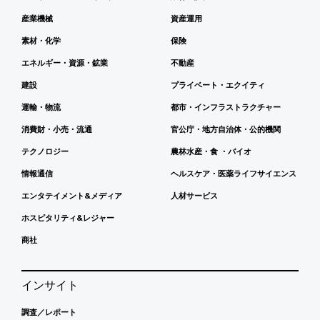
産業機械
資産運用
素材・化学
保険
エネルギー・資源・鉱業
不動産
建設
プライベート・エクイティ
運輸・物流
都市・インフラストラクチャー
消費財・小売・流通
官公庁・地方自治体・公的機関
テクノロジー
農林水産・食 ・バイオ
情報通信
ヘルスケア・医薬ライフサイエンス
エンタテイメント&メディア
人材サービス
ホスピタリティ&レジャー
商社
インサイト
調査／レポート