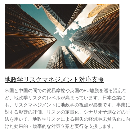
地政学リスクマネジメント対応支援
米国と中国の間での貿易摩擦や英国のEU離脱を巡る混乱な
ど、地政学リスクのレベルが高まっています。日本企業に
も、リスクマネジメントに地政学の視点が必要です。事業に
対する影響の評価、リスクの定量化、シナリオ予測などの手
法を用いて、地政学リスクによる損失の軽減や未然防止に向
けた効果的・効率的な対策立案と実行を支援します。