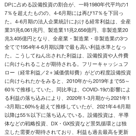
DPに占める設備投資の割合が、一時1980年代平均の1
7％を超えたものの、4-6月期には再び17％を下回っ
た。4-6月期の法人企業統計における経常利益は、全産
業31兆6,061兆円、製造業11兆2,656億円、非製造業20
兆3,405億円となり、全産業・製造業・非製造業の3つ
全てで1954年4-6月期以降で最も高い利益水準となっ
た。こうしてねん出された利益は、設備投資や人件費
に向けられることが期待される。フリーキャッシュフ
ロー（経常利益／2＋減価償却費）がどの程度設備投資
に向けられたかをみると、2010年から2019年まで55～
60％で推移していた。同比率は、COVID‐19の影響によ
る利益の落ち込みにより、2020年1-3月期から2021年1
-3月期に60%を超えて推移していたが、2021年4‐6月期
以降は55％以下に落ち込んでいる。設備投資は、半導
体などの戦略投資、DX・GX投資など景気循環とは独
立した需要が期待されており、利益も過去最高を更新