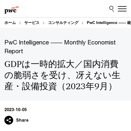
Skip
Skip
to
to
content
footer
ホーム
サービス
コンサルティング
PwC Intelligence
PwC Intelligence ―― Monthly Economist
Report
GDPは一時的拡大／国内消費
の脆弱さを受け、冴えない生
産・設備投資（2023年9月）
2023-10-05
Share