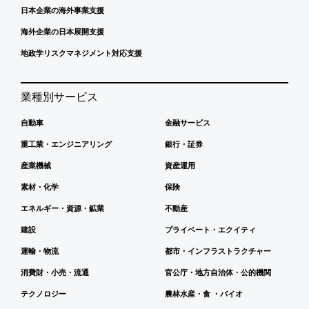
日本企業の海外事業支援
海外企業の日本展開支援
地政学リスクマネジメント対応支援
業種別サービス
自動車
金融サービス
重工業・エンジニアリング
銀行・証券
産業機械
資産運用
素材・化学
保険
エネルギー・資源・鉱業
不動産
建設
プライベート・エクイティ
運輸・物流
都市・インフラストラクチャー
消費財・小売・流通
官公庁・地方自治体・公的機関
テクノロジー
農林水産・食 ・バイオ