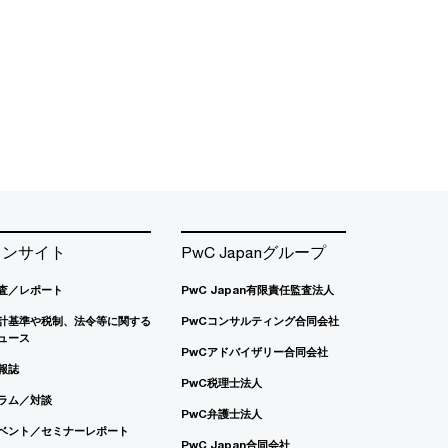
インサイト
PwC Japanグループ
査／レポート
PwC Japan有限責任監査法人
計基準や税制、法令等に関する
PwCコンサルティング合同会社
ュース
PwCアドバイザリー合同会社
報誌
PwC税理士法人
ラム／対談
PwC弁護士法人
ベント／セミナーレポート
PwC Japan合同会社