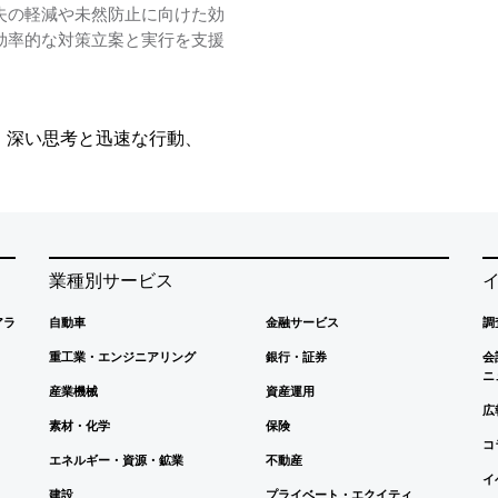
失の軽減や未然防止に向けた効
効率的な対策立案と実行を支援
。
、深い思考と迅速な行動、
業種別サービス
アラ
自動車
金融サービス
調
重工業・エンジニアリング
銀行・証券
会
ニ
産業機械
資産運用
広
素材・化学
保険
コ
エネルギー・資源・鉱業
不動産
イ
建設
プライベート・エクイティ