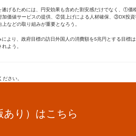
を遂げるためには、円安効果も含めた割安感だけでなく、①価
付加価値サービスの提供、②賃上げによる人材確保、③DX投資
向上などの取り組みが重要となろう。
により、政府目標の訪日外国人の消費額を5兆円とする目標は2
されよう。
ください。
版あり）はこちら