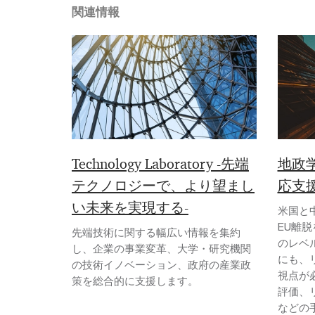
関連情報
Technology Laboratory -先端
地政
テクノロジーで、より望まし
応支
い未来を実現する-
米国と
EU離
先端技術に関する幅広い情報を集約
のレベ
し、企業の事業変革、大学・研究機関
にも、
の技術イノベーション、政府の産業政
視点が
策を総合的に支援します。
評価、
などの