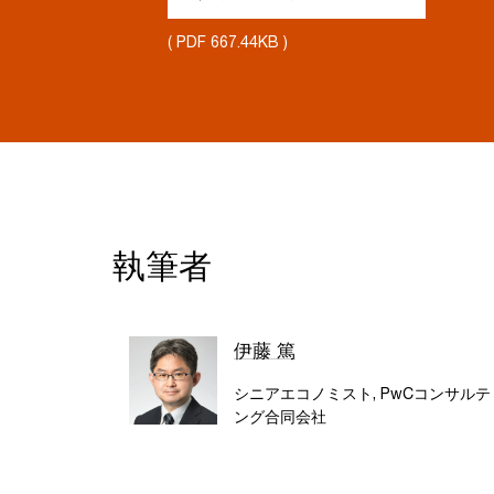
( PDF 667.44KB )
執筆者
伊藤 篤
シニアエコノミスト, PwCコンサルテ
ング合同会社