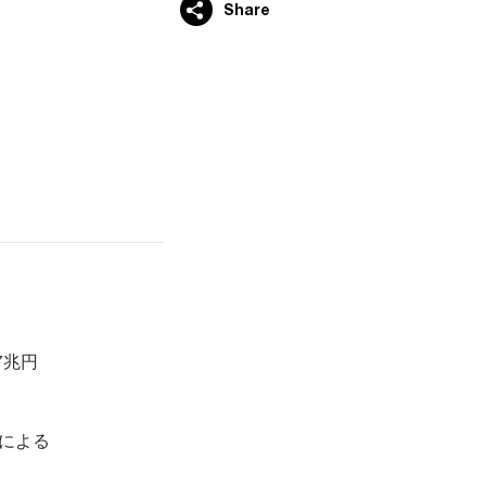
Share
7兆円
職による