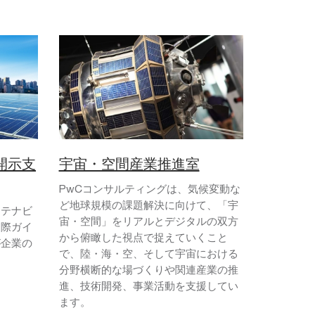
開示支
宇宙・空間産業推進室
PwCコンサルティングは、気候変動な
ど地球規模の課題解決に向けて、「宇
ステナビ
宙・空間」をリアルとデジタルの双方
国際ガイ
から俯瞰した視点で捉えていくこと
が企業の
で、陸・海・空、そして宇宙における
分野横断的な場づくりや関連産業の推
進、技術開発、事業活動を支援してい
ます。