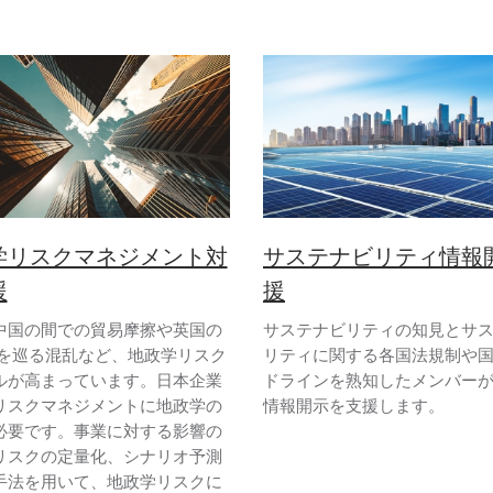
学リスクマネジメント対
サステナビリティ情報
援
援
中国の間での貿易摩擦や英国の
サステナビリティの知見とサ
脱を巡る混乱など、地政学リスク
リティに関する各国法規制や
ルが高まっています。日本企業
ドラインを熟知したメンバー
リスクマネジメントに地政学の
情報開示を支援します。
必要です。事業に対する影響の
リスクの定量化、シナリオ予測
手法を用いて、地政学リスクに