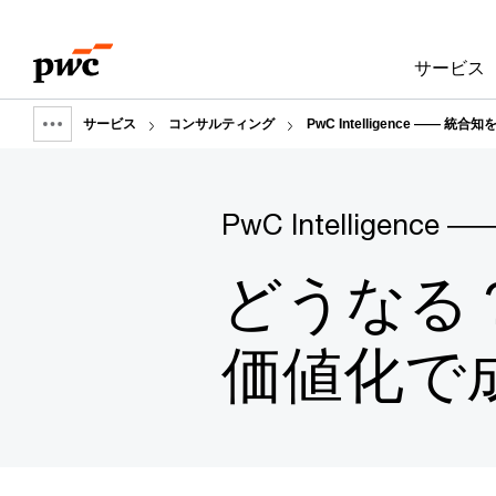
Skip
Skip
to
to
サービス
content
footer
サービス
コンサルティング
PwC Intelligence ――
Show
full
breadcrumb
PwC Intelligence ―
どうなる
価値化で成