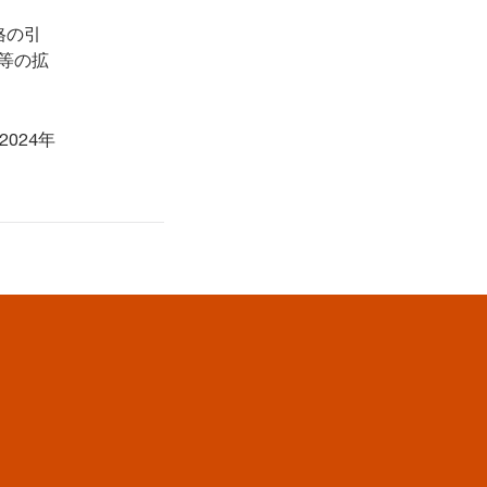
格の引
等の拡
024年