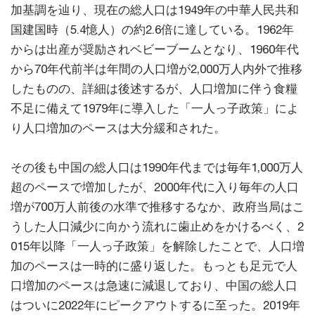
加基調を辿り、現在の総人口は1949年の中華人民共和
国建国時（5.4憶人）の約2.6倍に達している。1962年
からは出産が奨励されベビーブームとなり、1960年代
から70年代前半は年間の人口増が2,000万人内外で推移
したものの、詳細は後述するが、人口増加に伴う食糧
不足に備えて1979年に導入した「一人っ子政策」によ
り人口増加のペースは大分緩和された。
その後も中国の総人口は1990年代までは毎年1,000万人
超のペースで増加したが、2000年代に入り毎年の人口
増が700万人前後の水準で推移するなか、政府当局はこ
うした人口減少に向かう流れに歯止めをかけるべく、2
015年以降「一人っ子政策」を解除したことで、人口増
加のペースは一時的に盛り返した。もっとも足元で人
口増加のペースは急速に減退しており、中国の総人口
はついに2022年にピークアウトするに至った。2019年