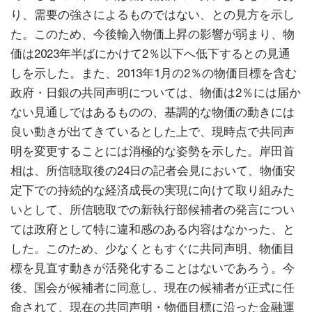
り、需要の強さによるものではない、との見方を示し
た。このため、今後輸入物価上昇の影響が弱まり、物
価は2023年半ばにかけて2％以下へ低下するとの見通
しを示した。また、2013年1月の2％の物価目標を含む
政府・日銀の共同声明については、物価は2％には届か
ない見通しではあるものの、基調的な物価の動きには
良い動きが出てきているとした上で、現時点で共同声
明を変更することには消極的な姿勢を示した。岸田首
相は、所信聴取後の24日の記者会見において、物価安
定下での持続的な経済成長の実現に向けて取り組みた
いとして、所信聴取での新執行部候補者の発言につい
ては政府として特に違和感のある内容はなかった、と
した。このため、少なくともすぐに共同声明、物価目
標を見直す動きが活発化することはないであろう。今
後、国会が候補者に同意し、現在の候補者が正式に任
命されて、現在の共同声明・物価目標に沿った金融運