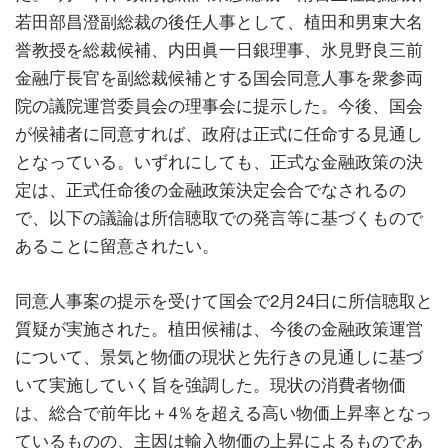
若田部昌澄副総裁の後任人事として、植田和男東大名
誉教授を総裁候補、内田眞一日銀理事、氷見野良三前
金融庁長官を副総裁候補とする国会同意人事を衆参両
院の議院運営委員会の理事会に提示した。今後、国会
が候補者に同意すれば、政府は正式に任命する見通し
となっている。いずれにしても、正式な金融政策の決
定は、正式任命後の金融政策決定会合でなされるの
で、以下の議論は所信聴取での発言等に基づくもので
あることに留意されたい。
同意人事案の提示を受けて国会で2月24日に所信聴取と
質疑が実施された。植田候補は、今後の金融政策運営
について、景気と物価の現状と先行きの見通しに基づ
いて実施していく旨を強調した。現状の消費者物価
は、総合で前年比＋4％を超える高い物価上昇率となっ
ているものの、主因は輸入物価の上昇によるものであ