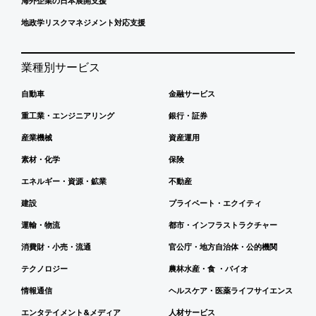
海外企業の日本展開支援
地政学リスクマネジメント対応支援
業種別サービス
自動車
金融サービス
重工業・エンジニアリング
銀行・証券
産業機械
資産運用
素材・化学
保険
エネルギー・資源・鉱業
不動産
建設
プライベート・エクイティ
運輸・物流
都市・インフラストラクチャー
消費財・小売・流通
官公庁・地方自治体・公的機関
テクノロジー
農林水産・食 ・バイオ
情報通信
ヘルスケア・医薬ライフサイエンス
エンタテイメント&メディア
人材サービス