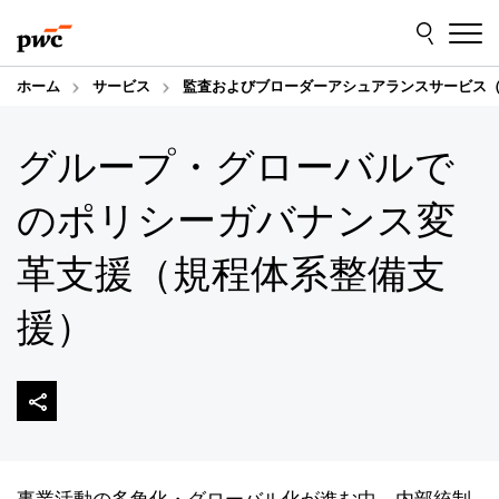
Skip
Skip
to
to
content
footer
ホーム
サービス
監査およびブローダーアシュアランスサービス（
グループ・グローバルで
のポリシーガバナンス変
革支援（規程体系整備支
援）