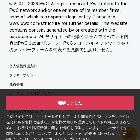
© 2004 - 2026 PwC. All rights reserved. PwC refers to the
PwC network and/or one or more of its member firms,
each of which is a separate legal entity. Please see
www.pwc.com/structure for further details. This website
contains content generated by or created with the
assistance of AI. 当サイト上の記事やコラムで述べている内
容はPwC Japanグループ、PwCグローバルネットワークやそ
のメンバーファームを代表する見解ではありません。
個人情報保護方針
クッキーポリシー
免責事項
ソーシャルメディアポリシー
特定商取引法に基づく表示
理解しました
サイト運営者について
このサイトでは、クッキーを使用して、より関連性の高いコンテンツや販
サイトマップ
促資料をお客様に提供し、お客様の興味を理解してサイトを向上させるた
めに、お客様の閲覧活動に関する情報を収集しています。 このサイトを
閲覧し続けることによって、あなたはクッキーの使用に同意します。 詳
細については、
クッキーポリシー
をご覧ください。