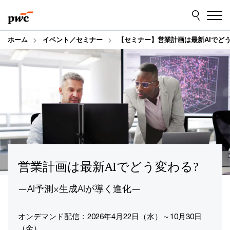
Skip
Skip
to
to
content
footer
ホーム
イベント／セミナー
【セミナー】営業計画は最新AIでどう
営業計画は最新AIでどう変わる?
―AI予測×生成AIが導く進化―
オンデマンド配信：2026年4月22日（水）～10月30日
（金）