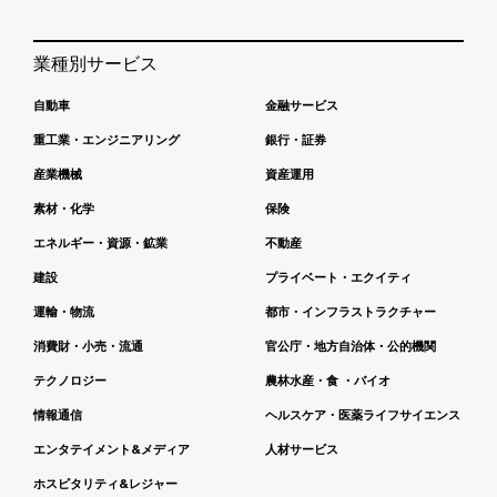
業種別サービス
自動車
金融サービス
重工業・エンジニアリング
銀行・証券
産業機械
資産運用
素材・化学
保険
エネルギー・資源・鉱業
不動産
建設
プライベート・エクイティ
運輸・物流
都市・インフラストラクチャー
消費財・小売・流通
官公庁・地方自治体・公的機関
テクノロジー
農林水産・食 ・バイオ
情報通信
ヘルスケア・医薬ライフサイエンス
エンタテイメント&メディア
人材サービス
ホスピタリティ&レジャー