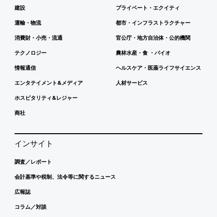
建設
プライベート・エクイティ
運輸・物流
都市・インフラストラクチャー
消費財・小売・流通
官公庁・地方自治体・公的機関
テクノロジー
農林水産・食 ・バイオ
情報通信
ヘルスケア・医薬ライフサイエンス
エンタテイメント&メディア
人材サービス
ホスピタリティ&レジャー
商社
インサイト
調査／レポート
会計基準や税制、法令等に関するニュース
広報誌
コラム／対談