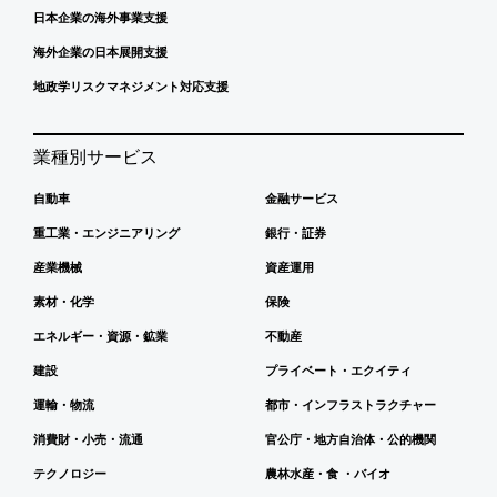
日本企業の海外事業支援
海外企業の日本展開支援
地政学リスクマネジメント対応支援
業種別サービス
自動車
金融サービス
重工業・エンジニアリング
銀行・証券
産業機械
資産運用
素材・化学
保険
エネルギー・資源・鉱業
不動産
建設
プライベート・エクイティ
運輸・物流
都市・インフラストラクチャー
消費財・小売・流通
官公庁・地方自治体・公的機関
テクノロジー
農林水産・食 ・バイオ