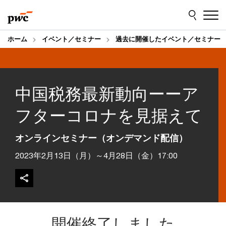
Skip
Skip
to
to
content
footer
ホーム
イベント／セミナー
過去に開催したイベント／セミナー
中国税務最新動向ーーア
フターコロナを見据えて
オンラインセミナー（オンデマンド配信）
2023年2月13日（月）～4月28日（金）17:00
開催終了しました