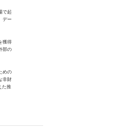
場で起
、デー
を獲得
外部の
ための
な非財
えた推