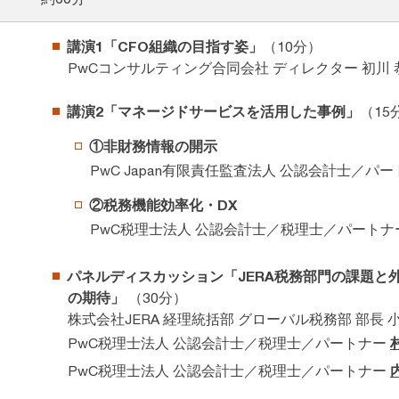
講演1「CFO組織の目指す姿」
（10分）
PwCコンサルティング合同会社 ディレクター 初川
講演2「マネージドサービスを活用した事例」
（15
①非財務情報の開示
PwC Japan有限責任監査法人 公認会計士／パ
②税務機能効率化・DX
PwC税理士法人 公認会計士／税理士／パートナ
パネルディスカッション「JERA税務部門の課題と
の期待」
（30分）
株式会社JERA 経理統括部 グローバル税務部 部長 小
PwC税理士法人 公認会計士／税理士／パートナー
PwC税理士法人 公認会計士／税理士／パートナー