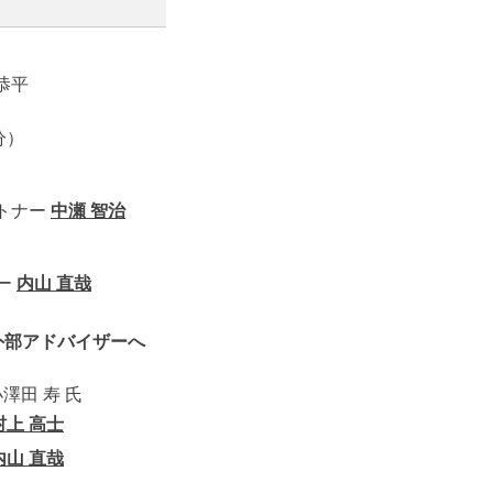
 恭平
分）
ートナー
中瀬 智治
ー
内山 直哉
外部アドバイザーへ
澤田 寿 氏
村上 高士
内山 直哉