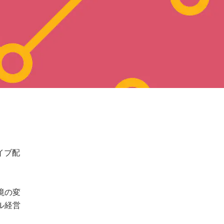
イブ配
境の変
ル経営