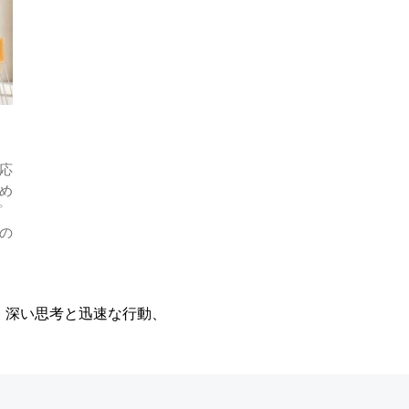
応
め
プ
の
、深い思考と迅速な行動、