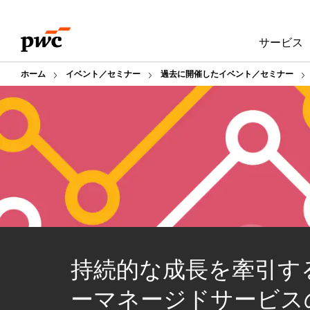
Skip
Skip
to
to
サービス
content
footer
ホーム
イベント／セミナー
過去に開催したイベント／セミナー
持続的な成長を牽引す
ーマネージドサービス