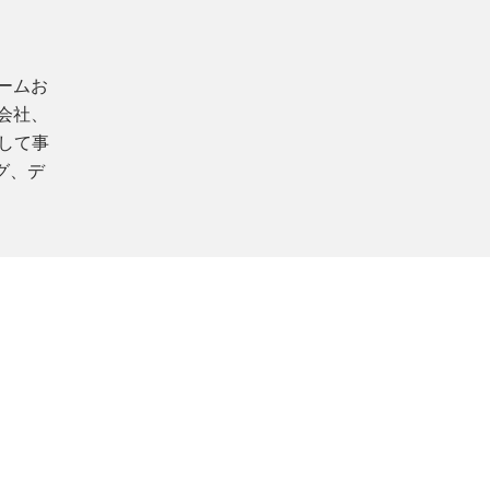
ァームお
同会社、
して事
グ、デ