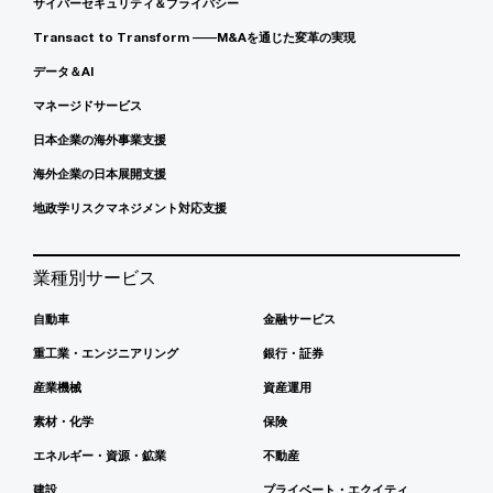
サイバーセキュリティ＆プライバシー
Transact to Transform ――M&Aを通じた変革の実現
データ＆AI
マネージドサービス
日本企業の海外事業支援
海外企業の日本展開支援
地政学リスクマネジメント対応支援
業種別サービス
自動車
金融サービス
重工業・エンジニアリング
銀行・証券
産業機械
資産運用
素材・化学
保険
エネルギー・資源・鉱業
不動産
建設
プライベート・エクイティ