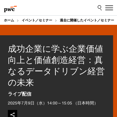
Skip
Skip
to
to
content
footer
ホーム
イベント／セミナー
過去に開催したイベント／セミナー
成功企業に学ぶ企業価値
向上と価値創造経営：真
なるデータドリブン経営
の未来
ライブ配信
2025年7月9日（水）14:00～15:05 （日本時間）